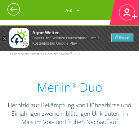
A-Z
Agrar Wetter
Öffnen
Bayer CropScience Deutschland GmbH
Kostenlos bei Google Play
®
Pflanzenschutzmittel / Herbizid / Merlin
Duo
Merlin
Duo
®
Herbizid zur Bekämpfung von Hühnerhirse und
Einjährigen zweikeimblättrigen Unkräutern in
Mais im Vor- und frühen Nachauflauf