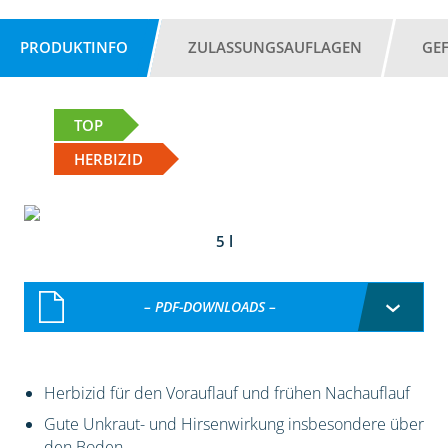
PRODUKTINFO
ZULASSUNGSAUFLAGEN
GE
TOP
HERBIZID
5 l
– PDF-DOWNLOADS –
Herbizid für den Vorauflauf und frühen Nachauflauf
Gute Unkraut- und Hirsenwirkung insbesondere über
den Boden