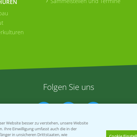
Sammelstellen und Termine
HÜREN
bau
ut
rkulturen
Folgen Sie uns
er Website besser zu verstehen, unsere Website
 Ihre Einwilligung umfasst auch die in der
nger in unsicheren Drittstaaten, wie
Cookie Einste