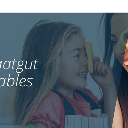
atgut
ables