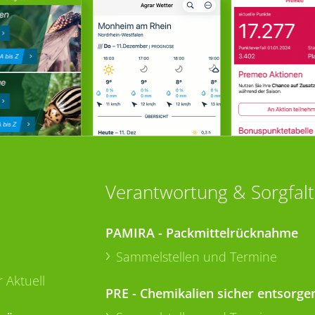
Verantwortung & Sorgfalt
PAMIRA - Packmittelrücknahme
Sammelstellen und Termine
 Aktuell
PRE - Chemikalien sicher entsorge