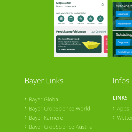
Bayer Links
Infos
LINKS
Bayer Global
Bayer CropScience World
Apps
Bayer Karriere
Wetter
Bayer CropScience Austria