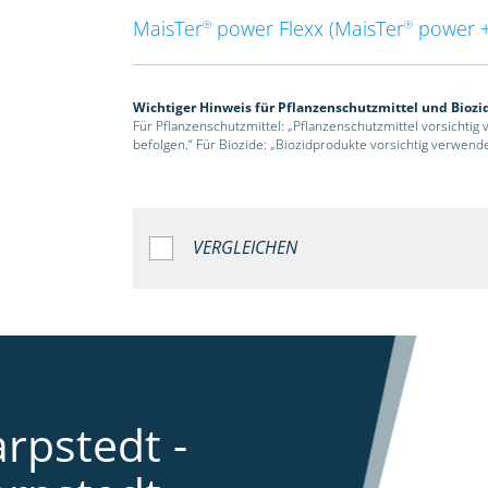
MaisTer
power Flexx (MaisTer
power +
®
®
Wichtiger Hinweis für Pflanzenschutzmittel und Biozi
Für Pflanzenschutzmittel: „Pflanzenschutzmittel vorsichtig
befolgen.“ Für Biozide: „Biozidprodukte vorsichtig verwend
VERGLEICHEN
rpstedt -