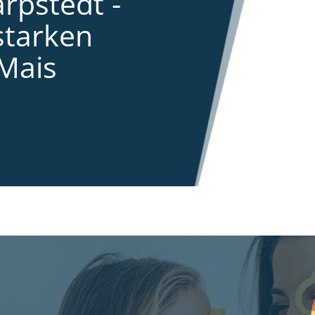
rpstedt -
starken
Mais