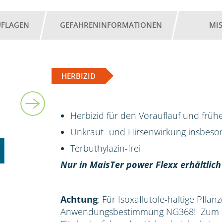
UFLAGEN
GEFAHRENINFORMATIONEN
MI
HERBIZID
2 l
Herbizid für den Vorauflauf und früh
Unkraut- und Hirsenwirkung insbes
Terbuthylazin-frei
Nur in MaisTer power Flexx erhältlich
Achtung
: Für Isoxaflutole-haltige Pflan
Anwendungsbestimmung NG368! Zum Sc