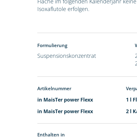
Fläche im folgenden Kalenderjahr kein
Isoxaflutole erfolgen.
Formulierung
W
Suspensionskonzentrat
Artikelnummer
Verp
in MaisTer power Flexx
1 l 
in MaisTer power Flexx
2 l 
Enthalten in