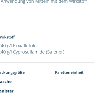
e Anwendung von Mitteln mit dem Wirkstoff
irkstoff
240 g/l Isoxaflutole
240 g/l Cyprosulfamide (Safener)
ackungsgröße
Paletteneinheit
Flasche
Kanister