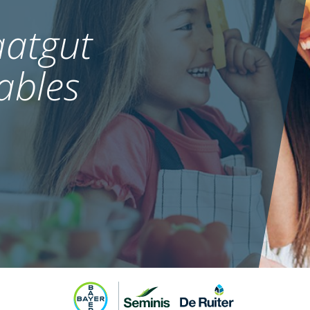
atgut
ables