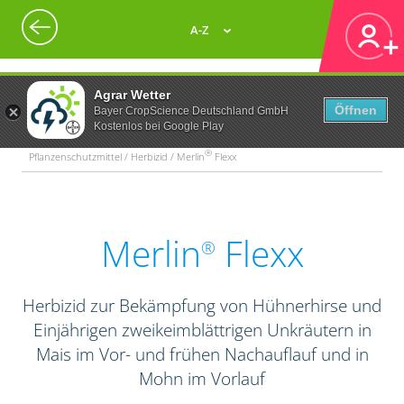
A-Z
Agrar Wetter
Öffnen
Bayer CropScience Deutschland GmbH
Kostenlos bei Google Play
®
Pflanzenschutzmittel / Herbizid / Merlin
Flexx
Merlin
Flexx
®
Herbizid zur Bekämpfung von Hühnerhirse und
Einjährigen zweikeimblättrigen Unkräutern in
Mais im Vor- und frühen Nachauflauf und in
Mohn im Vorlauf