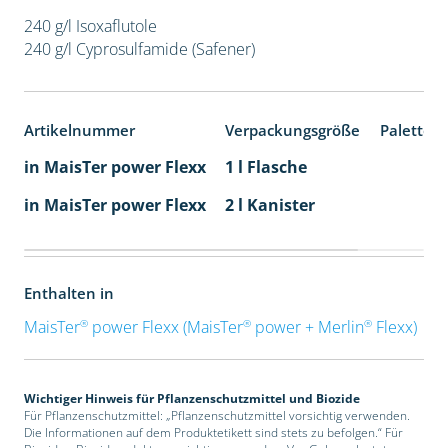
240 g/l Isoxaflutole
240 g/l Cyprosulfamide (Safener)
Artikelnummer
Verpackungsgröße
Paletten
in MaisTer power Flexx
1 l Flasche
in MaisTer power Flexx
2 l Kanister
Enthalten in
®
®
®
MaisTer
power Flexx (MaisTer
power + Merlin
Flexx)
Wichtiger Hinweis für Pflanzenschutzmittel und Biozide
Für Pflanzenschutzmittel: „Pflanzenschutzmittel vorsichtig verwenden.
Die Informationen auf dem Produktetikett sind stets zu befolgen.“ Für