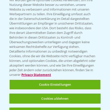
Wir würden gerne optionale Cookies verwenden, um Ihre
Nutzung dieser Website besser zu verstehen, unsere
Hilfe in Notfällen
Website zu verbessern und Informationen mit unseren
Werbepartnern zu teilen. Ihre Einwilligung umfasst auch
T.
+49 (0)214/30-20220
die in der Datenschutzerklärung im Detail dargestellten
Übermittlungen an Empfänger in unsicheren Drittstaaten,
wie insbesondere den USA. Dort besteht das Risiko, dass
Ihre derart übermittelten Daten dem Zugriff durch
Behörden in diesen Drittstaaten zu Kontroll- und
Überwachungszwecken unterliegen und dagegen keine
wirksamen Rechtsbehelfe zur Verfügung stehen.
Folgen Sie uns
Detaillierte Informationen zu unbedingt notwendigen
Cookies, ohne die wir die Webseite nicht verfügbar machen
können, und optionalen Cookies, die unten abgelehnt oder
akzeptiert werden können, und wie Sie Ihre Einwilligungen
jeder Zeit ändern oder zurückziehen können, finden Sie in
unserer
Privacy Statement
Cookie Einstellungen
Allgemeine Nutzungsbedingungen
Datenschutzerklärung
Cookies ablehnen
Impressum
Gebrauchshinweise