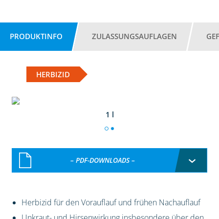
PRODUKTINFO
ZULASSUNGSAUFLAGEN
GE
HERBIZID
1 l
– PDF-DOWNLOADS –
Herbizid für den Vorauflauf und frühen Nachauflauf
Unkraut- und Hirsenwirkung insbesondere über den