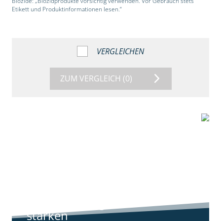
Biozide: „Biozidprodukte vorsichtig verwenden. Vor Gebrauch stets
Etikett und Produktinformationen lesen.“
VERGLEICHEN
ZUM VERGLEICH
(0)
9:11
Standortreport
Harpstedt -
Standortreport
Harpstedt -
Strategien gegen
starken