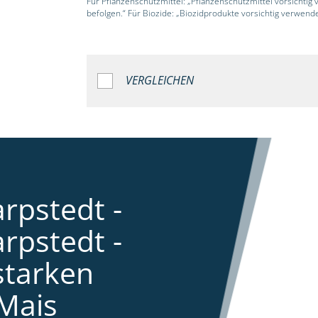
Für Pflanzenschutzmittel: „Pflanzenschutzmittel vorsichtig
befolgen.“ Für Biozide: „Biozidprodukte vorsichtig verwend
VERGLEICHEN
rpstedt -
rpstedt -
starken
Mais