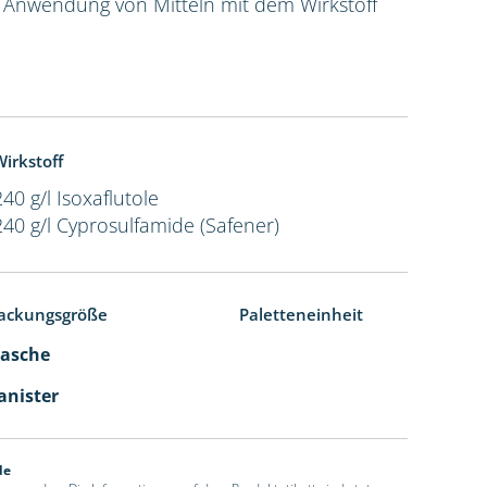
e Anwendung von Mitteln mit dem Wirkstoff
irkstoff
240 g/l Isoxaflutole
240 g/l Cyprosulfamide (Safener)
ackungsgröße
Paletteneinheit
Flasche
Kanister
de