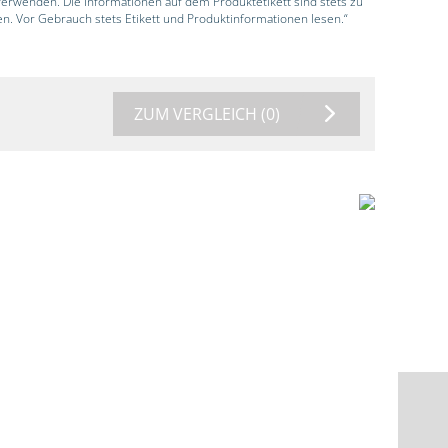
 verwenden. Die Informationen auf dem Produktetikett sind stets zu
en. Vor Gebrauch stets Etikett und Produktinformationen lesen.“
ZUM VERGLEICH
(0)