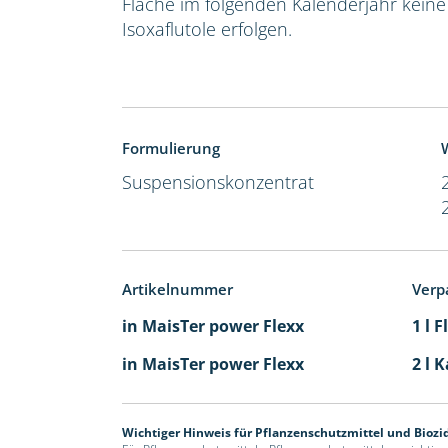
Fläche im folgenden Kalenderjahr kein
Isoxaflutole erfolgen.
Formulierung
W
Suspensionskonzentrat
Artikelnummer
Verp
in MaisTer power Flexx
1 l 
in MaisTer power Flexx
2 l 
Wichtiger Hinweis für Pflanzenschutzmittel und Biozi