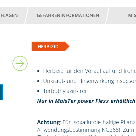
UFLAGEN
GEFAHRENINFORMATIONEN
MI
HERBIZID
2 l
Herbizid für den Vorauflauf und früh
Unkraut- und Hirsenwirkung insbes
Terbuthylazin-frei
Nur in MaisTer power Flexx erhältlich
Achtung
: Für Isoxaflutole-haltige Pflan
Anwendungsbestimmung NG368! Zum Sc