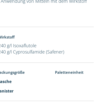
e Anwendung von Mitteln mit dem Wirkstoff
irkstoff
240 g/l Isoxaflutole
240 g/l Cyprosulfamide (Safener)
ackungsgröße
Paletteneinheit
Flasche
Kanister