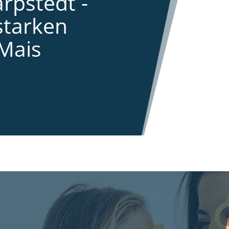
rpstedt -
starken
Mais