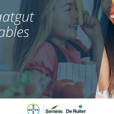
atgut
ables