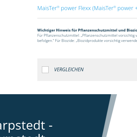
MaisTer
power Flexx (MaisTer
power +
®
®
Wichtiger Hinweis für Pflanzenschutzmittel und Biozi
Für Pflanzenschutzmittel: „Pflanzenschutzmittel vorsichtig
befolgen.“ Für Biozide: „Biozidprodukte vorsichtig verwend
VERGLEICHEN
rpstedt -