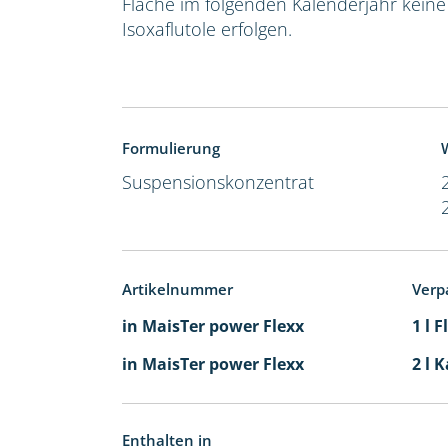
Fläche im folgenden Kalenderjahr kein
Isoxaflutole erfolgen.
Formulierung
W
Suspensionskonzentrat
Artikelnummer
Verp
in MaisTer power Flexx
1 l 
in MaisTer power Flexx
2 l 
Enthalten in