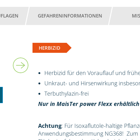
UFLAGEN
GEFAHRENINFORMATIONEN
MI
HERBIZID
2 l
Herbizid für den Vorauflauf und früh
Unkraut- und Hirsenwirkung insbes
Terbuthylazin-frei
Nur in MaisTer power Flexx erhältlich
Achtung
: Für Isoxaflutole-haltige Pflan
Anwendungsbestimmung NG368! Zum Sc