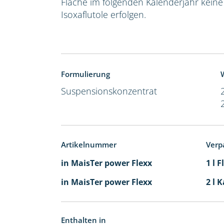
Fläche im folgenden Kalenderjahr kein
Isoxaflutole erfolgen.
Formulierung
W
Suspensionskonzentrat
Artikelnummer
Verp
in MaisTer power Flexx
1 l 
in MaisTer power Flexx
2 l 
Enthalten in