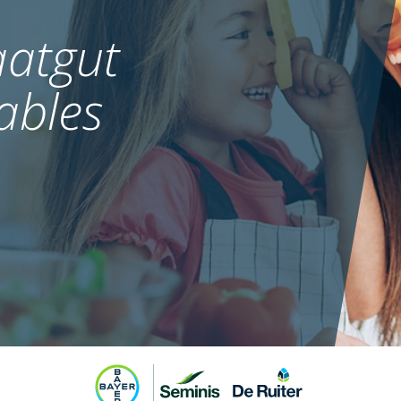
atgut
ables