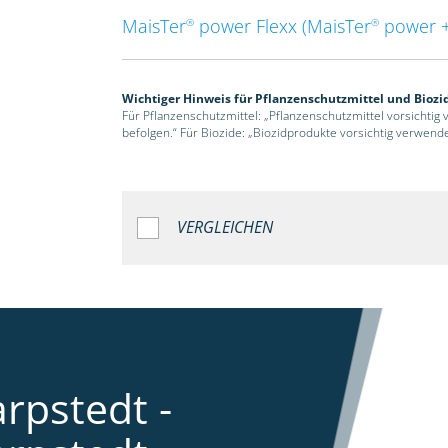
MaisTer
power Flexx (MaisTer
power +
®
®
Wichtiger Hinweis für Pflanzenschutzmittel und Biozi
Für Pflanzenschutzmittel: „Pflanzenschutzmittel vorsichtig
befolgen.“ Für Biozide: „Biozidprodukte vorsichtig verwend
VERGLEICHEN
rpstedt -