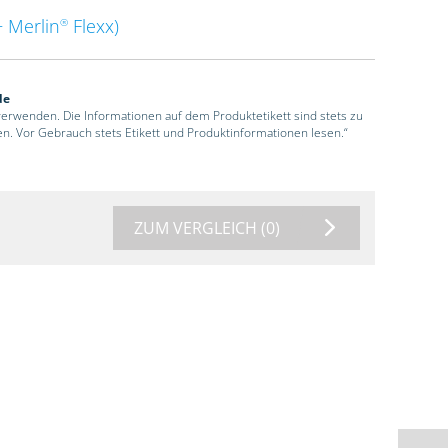
 Merlin
Flexx)
®
de
 verwenden. Die Informationen auf dem Produktetikett sind stets zu
en. Vor Gebrauch stets Etikett und Produktinformationen lesen.“
ZUM VERGLEICH
(0)