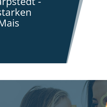
rpstedt -
starken
Mais