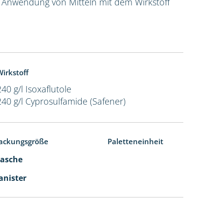
e Anwendung von Mitteln mit dem Wirkstoff
irkstoff
240 g/l Isoxaflutole
240 g/l Cyprosulfamide (Safener)
ackungsgröße
Paletteneinheit
Flasche
Kanister