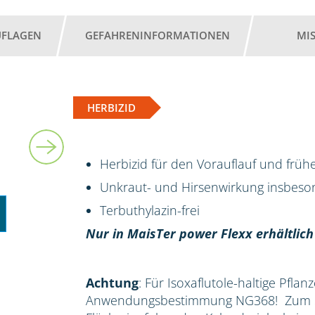
UFLAGEN
GEFAHRENINFORMATIONEN
MI
HERBIZID
2 l
Herbizid für den Vorauflauf und früh
Unkraut- und Hirsenwirkung insbes
Terbuthylazin-frei
Nur in MaisTer power Flexx erhältlich
Achtung
: Für Isoxaflutole-haltige Pflan
Anwendungsbestimmung NG368! Zum Sc