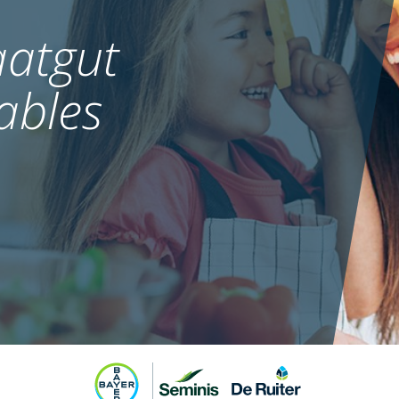
atgut
ables