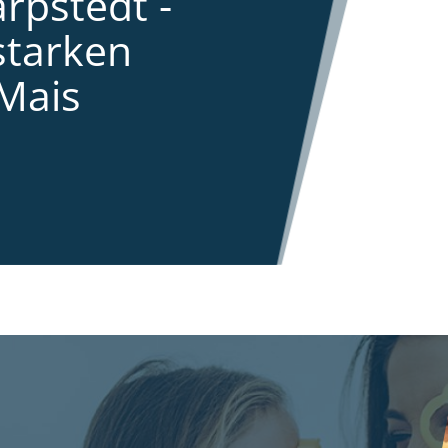
rpstedt -
starken
Mais