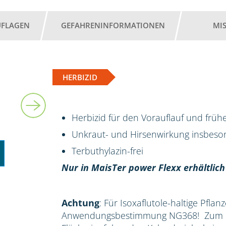
UFLAGEN
GEFAHRENINFORMATIONEN
MI
HERBIZID
2 l
Herbizid für den Vorauflauf und früh
Unkraut- und Hirsenwirkung insbes
Terbuthylazin-frei
Nur in MaisTer power Flexx erhältlich
Achtung
: Für Isoxaflutole-haltige Pflan
Anwendungsbestimmung NG368! Zum Sc