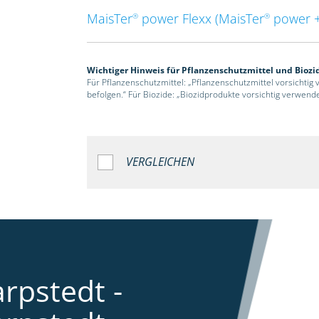
MaisTer
power Flexx (MaisTer
power +
®
®
Wichtiger Hinweis für Pflanzenschutzmittel und Biozi
Für Pflanzenschutzmittel: „Pflanzenschutzmittel vorsichtig
befolgen.“ Für Biozide: „Biozidprodukte vorsichtig verwend
VERGLEICHEN
rpstedt -