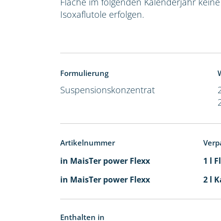
Fläche im folgenden Kalenderjahr kein
Isoxaflutole erfolgen.
Formulierung
W
Suspensionskonzentrat
Artikelnummer
Verp
in MaisTer power Flexx
1 l 
in MaisTer power Flexx
2 l 
Enthalten in