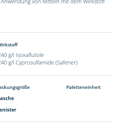
e Anwendung von Mitteln mit dem Wirkstoff
irkstoff
240 g/l Isoxaflutole
240 g/l Cyprosulfamide (Safener)
ackungsgröße
Paletteneinheit
Flasche
Kanister