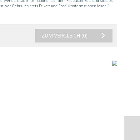
 verwenden. Die Informationen auf dem Produktetikett sind stets zu
en. Vor Gebrauch stets Etikett und Produktinformationen lesen.“
ZUM VERGLEICH
(0)