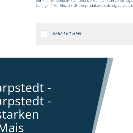
Für Pflanzenschutzmittel: „Pflanzenschutzmittel vorsichtig
befolgen.“ Für Biozide: „Biozidprodukte vorsichtig verwend
VERGLEICHEN
rpstedt -
rpstedt -
starken
Mais