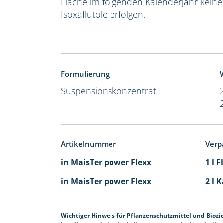
Fläche im folgenden Kalenderjahr kein
Isoxaflutole erfolgen.
Formulierung
W
Suspensionskonzentrat
Artikelnummer
Verp
in MaisTer power Flexx
1 l 
in MaisTer power Flexx
2 l 
Wichtiger Hinweis für Pflanzenschutzmittel und Biozi