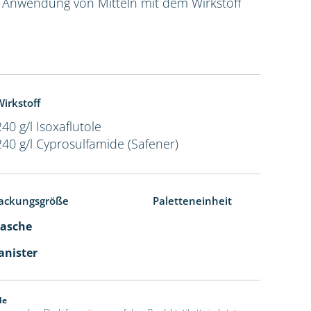
e Anwendung von Mitteln mit dem Wirkstoff
irkstoff
240 g/l Isoxaflutole
240 g/l Cyprosulfamide (Safener)
ackungsgröße
Paletteneinheit
Flasche
Kanister
de