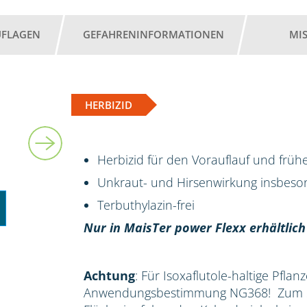
UFLAGEN
GEFAHRENINFORMATIONEN
MI
HERBIZID
2 l
Herbizid für den Vorauflauf und früh
Unkraut- und Hirsenwirkung insbes
Terbuthylazin-frei
Nur in MaisTer power Flexx erhältlich
Achtung
: Für Isoxaflutole-haltige Pflan
Anwendungsbestimmung NG368! Zum Sc