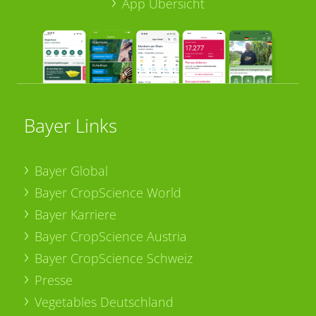
App Übersicht
Bayer Links
Bayer Global
Bayer CropScience World
Bayer Karriere
Bayer CropScience Austria
Bayer CropScience Schweiz
Presse
Vegetables Deutschland