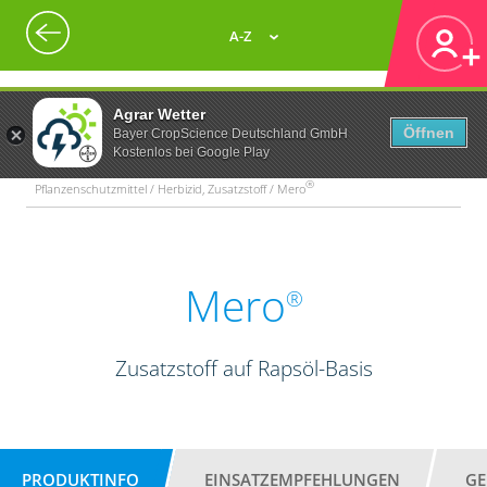
A-Z
Agrar Wetter
Öffnen
Bayer CropScience Deutschland GmbH
Kostenlos bei Google Play
®
Pflanzenschutzmittel / Herbizid, Zusatzstoff / Mero
Mero
®
Zusatzstoff auf Rapsöl-Basis
PRODUKTINFO
EINSATZEMPFEHLUNGEN
GE