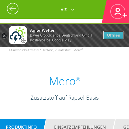
A-Z
Agrar Wetter
Öffnen
Bayer CropScience Deutschland GmbH
Kostenlos bei Google Play
®
Pflanzenschutzmittel / Herbizid, Zusatzstoff / Mero
Mero
®
Zusatzstoff auf Rapsöl-Basis
PRODUKTINFO
EINSATZEMPFEHLUNGEN
GE