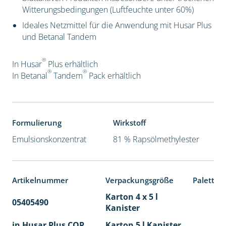
Witterungsbedingungen (Luftfeuchte unter 60%)
Ideales Netzmittel für die Anwendung mit Husar Plus
und Betanal Tandem
®
In Husar
Plus erhältlich
®
®
In Betanal
Tandem
Pack
erhältlich
Formulierung
Wirkstoff
Emulsionskonzentrat
81 % Rapsölmethylester
Artikelnummer
Verpackungsgröße
Paletten
Karton 4 x 5 l
05405490
40
Kanister
in Husar Plus COP
Karton 5 l Kanister
40