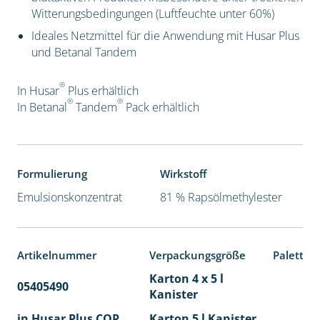
Witterungsbedingungen (Luftfeuchte unter 60%)
Ideales Netzmittel für die Anwendung mit Husar Plus
und Betanal Tandem
®
In Husar
Plus erhältlich
®
®
In Betanal
Tandem
Pack
erhältlich
Formulierung
Wirkstoff
Emulsionskonzentrat
81 % Rapsölmethylester
Artikelnummer
Verpackungsgröße
Paletten
Karton 4 x 5 l
05405490
40
Kanister
in Husar Plus COP
Karton 5 l Kanister
40