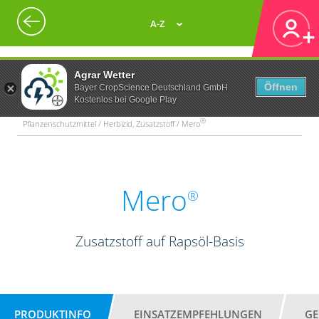
A-Z
Agrar Wetter
Öffnen
Bayer CropScience Deutschland GmbH
Kostenlos bei Google Play
®
Pflanzenschutzmittel / Herbizid, Zusatzstoff / Mero
Mero
®
Zusatzstoff auf Rapsöl-Basis
PRODUKTINFO
EINSATZEMPFEHLUNGEN
GE