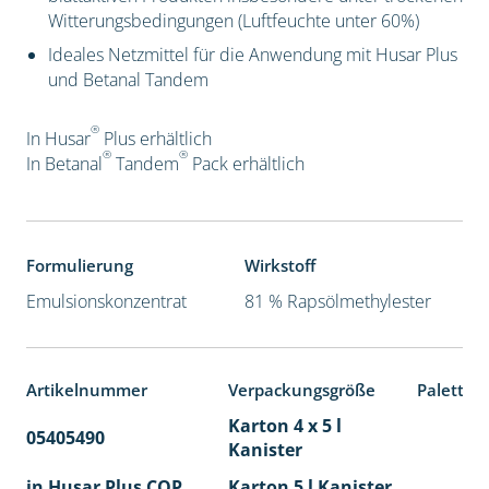
Witterungsbedingungen (Luftfeuchte unter 60%)
Ideales Netzmittel für die Anwendung mit Husar Plus
und Betanal Tandem
®
In Husar
Plus erhältlich
®
®
In Betanal
Tandem
Pack
erhältlich
Formulierung
Wirkstoff
Emulsionskonzentrat
81 % Rapsölmethylester
Artikelnummer
Verpackungsgröße
Paletten
Karton 4 x 5 l
05405490
40
Kanister
in Husar Plus COP
Karton 5 l Kanister
40