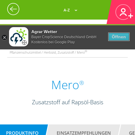
A-Z
Agrar Wetter
Öffnen
Bayer CropScience Deutschland GmbH
Kostenlos bei Google Play
®
Pflanzenschutzmittel / Herbizid, Zusatzstoff / Mero
Mero
®
Zusatzstoff auf Rapsöl-Basis
PRODUKTINFO
EINSATZEMPFEHLUNGEN
GE