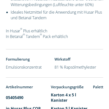
Witterungsbedingungen (Luftfeuchte unter 60%)
Ideales Netzmittel für die Anwendung mit Husar Plus
und Betanal Tandem
®
In Husar
Plus erhältlich
®
®
In Betanal
Tandem
Pack
erhältlich
Formulierung
Wirkstoff
Emulsionskonzentrat
81 % Rapsölmethylester
Artikelnummer
Verpackungsgröße
Paletten
Karton 4 x 5 l
05405490
40
Kanister
in Husar Plus COP
Karton 5 l Kanister
40