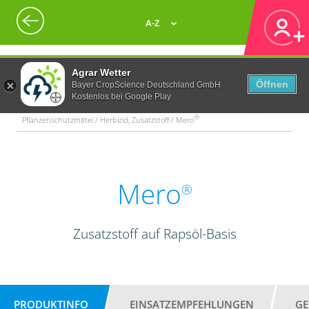
A-Z
Agrar Wetter
Öffnen
Bayer CropScience Deutschland GmbH
Kostenlos bei Google Play
®
Pflanzenschutzmittel / Herbizid, Zusatzstoff / Mero
Mero
®
Zusatzstoff auf Rapsöl-Basis
PRODUKTINFO
EINSATZEMPFEHLUNGEN
GE