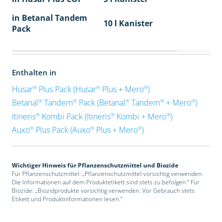
in Betanal Tandem
10 l Kanister
Pack
Enthalten in
®
®
®
Husar
Plus Pack (Husar
Plus + Mero
)
®
®
®
®
®
Betanal
Tandem
Pack (Betanal
Tandem
+ Mero
)
®
®
®
Itineris
Kombi Pack (Itineris
Kombi + Mero
)
®
®
®
Auxo
Plus Pack (Auxo
Plus + Mero
)
Wichtiger Hinweis für Pflanzenschutzmittel und Biozide
Für Pflanzenschutzmittel: „Pflanzenschutzmittel vorsichtig verwenden.
Die Informationen auf dem Produktetikett sind stets zu befolgen.“ Für
Biozide: „Biozidprodukte vorsichtig verwenden. Vor Gebrauch stets
Etikett und Produktinformationen lesen.“