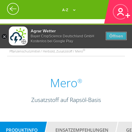
A-Z
Agrar Wetter
Öffnen
Bayer CropScience Deutschland GmbH
Kostenlos bei Google Play
®
Pflanzenschutzmittel / Herbizid, Zusatzstoff / Mero
Mero
®
Zusatzstoff auf Rapsöl-Basis
PRODUKTINFO
EINSATZEMPFEHLUNGEN
GE