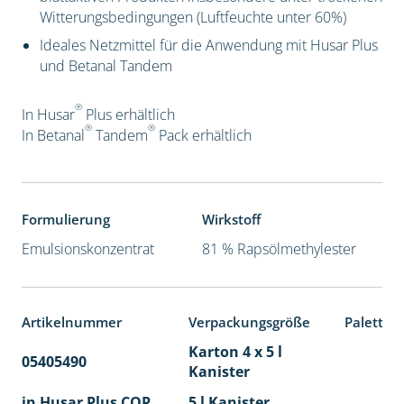
Witterungsbedingungen (Luftfeuchte unter 60%)
Ideales Netzmittel für die Anwendung mit Husar Plus
und Betanal Tandem
®
In Husar
Plus erhältlich
®
®
In Betanal
Tandem
Pack
erhältlich
Formulierung
Wirkstoff
Emulsionskonzentrat
81 % Rapsölmethylester
Artikelnummer
Verpackungsgröße
Paletten
Karton 4 x 5 l
05405490
40
Kanister
in Husar Plus COP
5 l Kanister
40