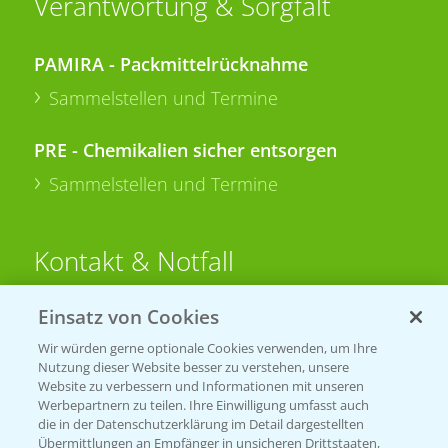
Verantwortung & Sorgfalt
PAMIRA - Packmittelrücknahme
Sammelstellen und Termine
PRE - Chemikalien sicher entsorgen
Sammelstellen und Termine
Kontakt & Notfall
Einsatz von Cookies
Beratung auf WhatsApp
T.
+49 (0)174 346 564 1
Wir würden gerne optionale Cookies verwenden, um Ihre
Nutzung dieser Website besser zu verstehen, unsere
Website zu verbessern und Informationen mit unseren
KONTAKT
Werbepartnern zu teilen. Ihre Einwilligung umfasst auch
die in der Datenschutzerklärung im Detail dargestellten
Übermittlungen an Empfänger in unsicheren Drittstaaten,