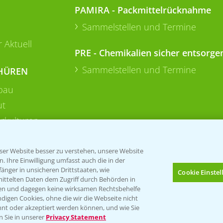
PAMIRA - Packmittelrücknahme
Sammelstellen und Termine
 Aktuell
PRE - Chemikalien sicher entsorge
Sammelstellen und Termine
HÜREN
bau
ut
rkulturen
er Website besser zu verstehen, unsere Website
 Ihre Einwilligung umfasst auch die in der
nger in unsicheren Drittstaaten, wie
Cookie Einste
mittelten Daten dem Zugriff durch Behörden in
gen und dagegen keine wirksamen Rechtsbehelfe
digen Cookies, ohne die wir die Webseite nicht
Folgen Sie uns
nt oder akzeptiert werden können, und wie Sie
Bis zu 4 Produkte vergleichen:
(noch 4)
n Sie in unserer
Privacy Statement