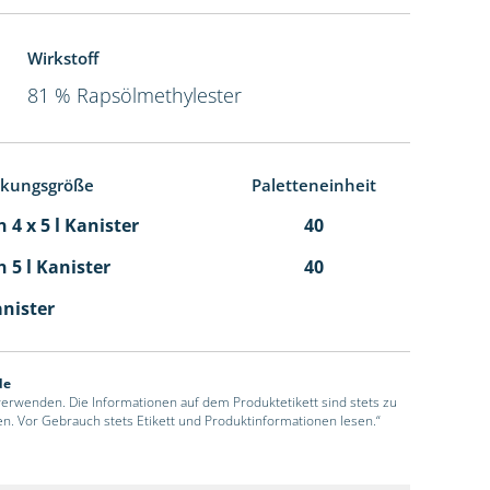
Wirkstoff
81 % Rapsölmethylester
ckungsgröße
Paletteneinheit
 4 x 5 l Kanister
40
 5 l Kanister
40
anister
de
 verwenden. Die Informationen auf dem Produktetikett sind stets zu
en. Vor Gebrauch stets Etikett und Produktinformationen lesen.“