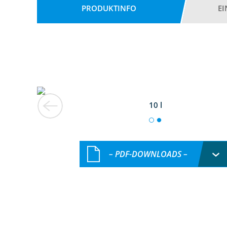
PRODUKTINFO
E
10 l
– PDF-DOWNLOADS –