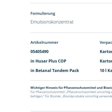
Formulierung
Emulsionskonzentrat
Artikelnummer
Verpa
05405490
Karton
in Husar Plus COP
Karton
in Betanal Tandem Pack
10 l K
Wichtiger Hinweis für Pflanzenschutzmittel und Biozi
Für Pflanzenschutzmittel: „Pflanzenschutzmittel vorsichtig
befolgen.“ Für Biozide: „Biozidprodukte vorsichtig verwend