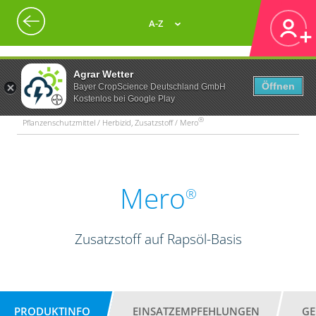
A-Z
Agrar Wetter
Öffnen
Bayer CropScience Deutschland GmbH
Kostenlos bei Google Play
®
Pflanzenschutzmittel / Herbizid, Zusatzstoff / Mero
Mero
®
Zusatzstoff auf Rapsöl-Basis
PRODUKTINFO
EINSATZEMPFEHLUNGEN
GE