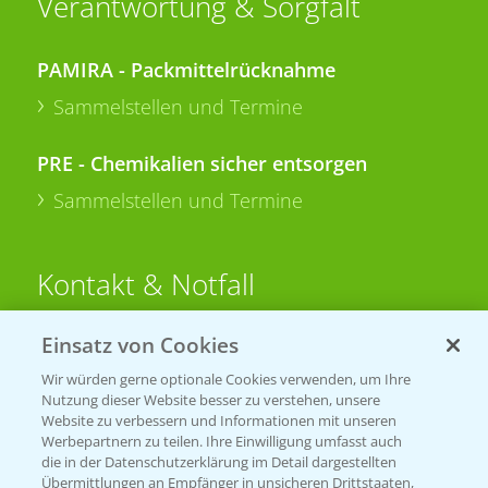
Verantwortung & Sorgfalt
PAMIRA - Packmittelrücknahme
Sammelstellen und Termine
PRE - Chemikalien sicher entsorgen
Sammelstellen und Termine
Kontakt & Notfall
Einsatz von Cookies
Beratung auf WhatsApp
T.
+49 (0)174 346 564 1
Wir würden gerne optionale Cookies verwenden, um Ihre
Nutzung dieser Website besser zu verstehen, unsere
Website zu verbessern und Informationen mit unseren
KONTAKT
Werbepartnern zu teilen. Ihre Einwilligung umfasst auch
die in der Datenschutzerklärung im Detail dargestellten
Übermittlungen an Empfänger in unsicheren Drittstaaten,