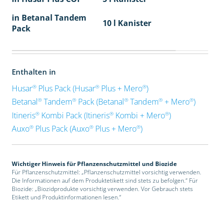
in Betanal Tandem
10 l Kanister
Pack
Enthalten in
®
®
®
Husar
Plus Pack (Husar
Plus + Mero
)
®
®
®
®
®
Betanal
Tandem
Pack (Betanal
Tandem
+ Mero
)
®
®
®
Itineris
Kombi Pack (Itineris
Kombi + Mero
)
®
®
®
Auxo
Plus Pack (Auxo
Plus + Mero
)
Wichtiger Hinweis für Pflanzenschutzmittel und Biozide
Für Pflanzenschutzmittel: „Pflanzenschutzmittel vorsichtig verwenden.
Die Informationen auf dem Produktetikett sind stets zu befolgen.“ Für
Biozide: „Biozidprodukte vorsichtig verwenden. Vor Gebrauch stets
Etikett und Produktinformationen lesen.“