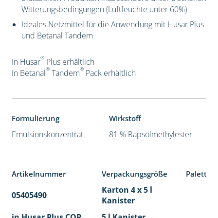
Witterungsbedingungen (Luftfeuchte unter 60%)
Ideales Netzmittel für die Anwendung mit Husar Plus
und Betanal Tandem
®
In Husar
Plus erhältlich
®
®
In Betanal
Tandem
Pack
erhältlich
Formulierung
Wirkstoff
Emulsionskonzentrat
81 % Rapsölmethylester
Artikelnummer
Verpackungsgröße
Paletten
Karton 4 x 5 l
05405490
40
Kanister
in Husar Plus COP
5 l Kanister
40