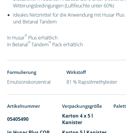
Witterungsbedingungen (Luftfeuchte unter 60%)
Ideales Netzmittel für die Anwendung mit Husar Plus
und Betanal Tandem
®
In Husar
Plus erhältlich
®
®
In Betanal
Tandem
Pack
erhältlich
Formulierung
Wirkstoff
Emulsionskonzentrat
81 % Rapsölmethylester
Artikelnummer
Verpackungsgröße
Paletten
Karton 4 x 5 l
05405490
40
Kanister
in Husar Plus COP
Karton 5 l Kanister
40