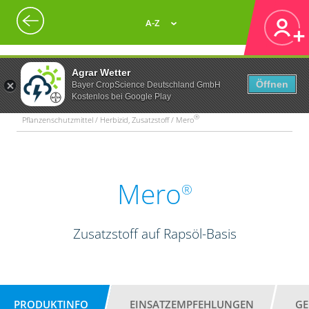
A-Z
Agrar Wetter
Öffnen
Bayer CropScience Deutschland GmbH
Kostenlos bei Google Play
®
Pflanzenschutzmittel / Herbizid, Zusatzstoff / Mero
Mero
®
Zusatzstoff auf Rapsöl-Basis
PRODUKTINFO
EINSATZEMPFEHLUNGEN
GE