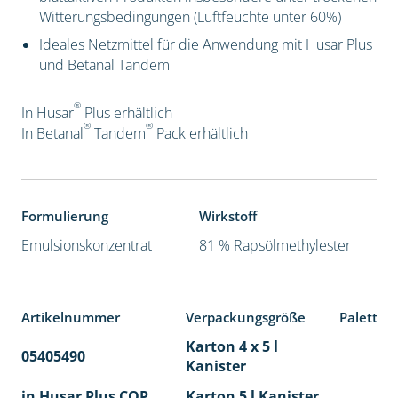
Witterungsbedingungen (Luftfeuchte unter 60%)
Ideales Netzmittel für die Anwendung mit Husar Plus
und Betanal Tandem
®
In Husar
Plus erhältlich
®
®
In Betanal
Tandem
Pack
erhältlich
Formulierung
Wirkstoff
Emulsionskonzentrat
81 % Rapsölmethylester
Artikelnummer
Verpackungsgröße
Paletten
Karton 4 x 5 l
05405490
40
Kanister
in Husar Plus COP
Karton 5 l Kanister
40