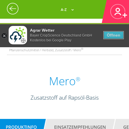
A-Z
Agrar Wetter
Öffnen
Bayer CropScience Deutschland GmbH
Kostenlos bei Google Play
®
Pflanzenschutzmittel / Herbizid, Zusatzstoff / Mero
Mero
®
Zusatzstoff auf Rapsöl-Basis
PRODUKTINFO
EINSATZEMPFEHLUNGEN
GE