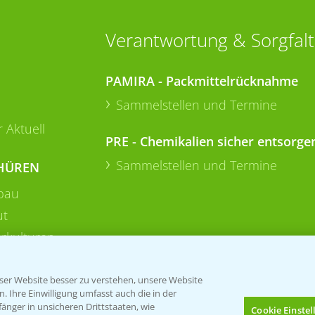
Verantwortung & Sorgfalt
PAMIRA - Packmittelrücknahme
Sammelstellen und Termine
 Aktuell
PRE - Chemikalien sicher entsorge
Sammelstellen und Termine
HÜREN
bau
ut
rkulturen
er Website besser zu verstehen, unsere Website
 Ihre Einwilligung umfasst auch die in der
nger in unsicheren Drittstaaten, wie
Cookie Einste