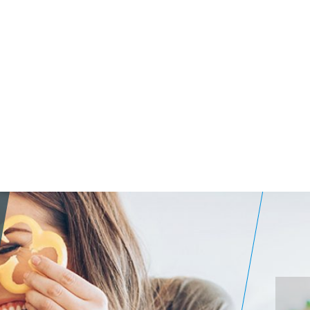
r
ung von
eizen,
d Hafer