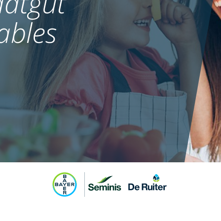
atgut
ables