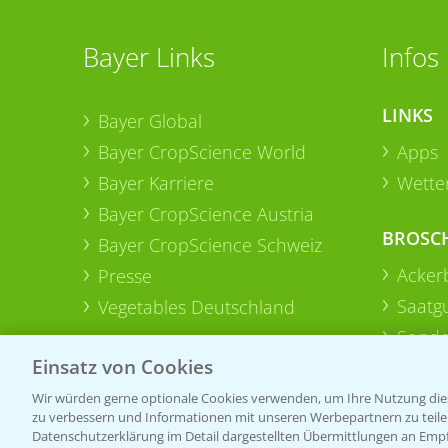
Bayer Links
Infos
LINKS
Bayer Global
Bayer CropScience World
Apps
Bayer Karriere
Wetter
Bayer CropScience Austria
BROSC
Bayer CropScience Schweiz
Acker
Presse
Saatg
Vegetables Deutschland
Sonde
Einsatz von Cookies
Wir würden gerne optionale Cookies verwenden, um Ihre Nutzung dies
zu verbessern und Informationen mit unseren Werbepartnern zu teilen.
Datenschutzerklärung im Detail dargestellten Übermittlungen an Empfä