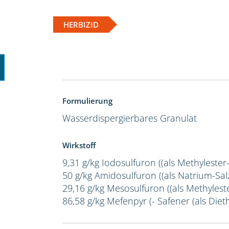
HERBIZID
Formulierung
Wasserdispergierbares Granulat
Wirkstoff
9,31 g/kg Iodosulfuron ((als Methylester
50 g/kg Amidosulfuron ((als Natrium-Salz
29,16 g/kg Mesosulfuron ((als Methylest
86,58 g/kg Mefenpyr (- Safener (als Dieth