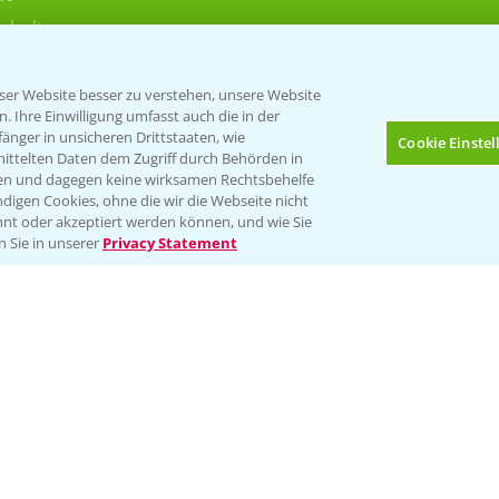
rkulturen
er Website besser zu verstehen, unsere Website
 Ihre Einwilligung umfasst auch die in der
nger in unsicheren Drittstaaten, wie
Cookie Einste
mittelten Daten dem Zugriff durch Behörden in
gen und dagegen keine wirksamen Rechtsbehelfe
digen Cookies, ohne die wir die Webseite nicht
Folgen Sie uns
nt oder akzeptiert werden können, und wie Sie
Bis zu 4 Produkte vergleichen:
(noch 4)
n Sie in unserer
Privacy Statement
Impressum
Gebrauchshinweise