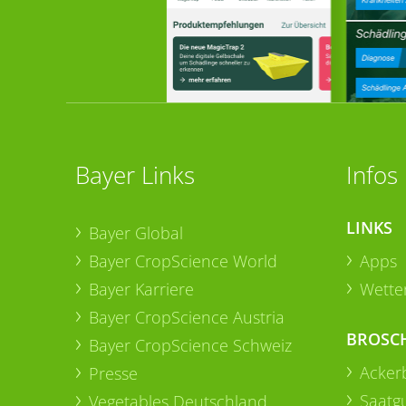
Bayer Links
Infos
LINKS
Bayer Global
Bayer CropScience World
Apps
Bayer Karriere
Wetter
Bayer CropScience Austria
BROSC
Bayer CropScience Schweiz
Acker
Presse
Saatg
Vegetables Deutschland