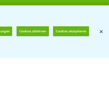
llungen
Cookies ablehnen
Cookies akzeptieren
Öffnen
© Bayer CropScience Deutschland GmbH