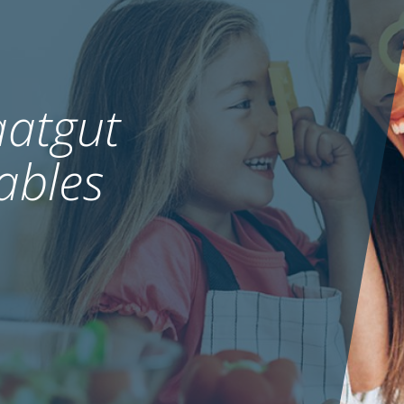
atgut
ables