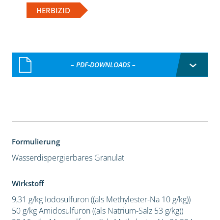
HERBIZID
– PDF-DOWNLOADS –
Formulierung
Wasserdispergierbares Granulat
Wirkstoff
9,31 g/kg Iodosulfuron ((als Methylester-Na 10 g/kg))
50 g/kg Amidosulfuron ((als Natrium-Salz 53 g/kg))