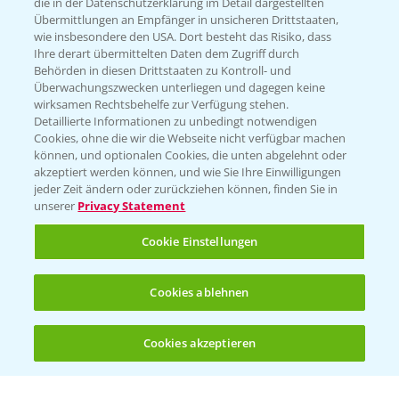
die in der Datenschutzerklärung im Detail dargestellten
Übermittlungen an Empfänger in unsicheren Drittstaaten,
Hilfe in Notfällen
wie insbesondere den USA. Dort besteht das Risiko, dass
Ihre derart übermittelten Daten dem Zugriff durch
T.
+49 (0)214/30-20220
Behörden in diesen Drittstaaten zu Kontroll- und
Überwachungszwecken unterliegen und dagegen keine
wirksamen Rechtsbehelfe zur Verfügung stehen.
Detaillierte Informationen zu unbedingt notwendigen
Cookies, ohne die wir die Webseite nicht verfügbar machen
können, und optionalen Cookies, die unten abgelehnt oder
akzeptiert werden können, und wie Sie Ihre Einwilligungen
jeder Zeit ändern oder zurückziehen können, finden Sie in
Folgen Sie uns
unserer
Privacy Statement
Cookie Einstellungen
Cookies ablehnen
Cookies akzeptieren
Öffnen
Bis zu 4 Produkte vergleichen:
(noch 4)
Allgemeine Nutzungsbedingungen
Datenschutzerklärung
Impressum
Gebrauchshinweise