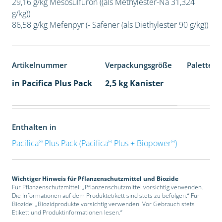
29,16 g/kg Mesosulfuron ((als Methylester-Na 31,324
g/kg))
86,58 g/kg Mefenpyr (- Safener (als Diethylester 90 g/kg))
Artikelnummer
Verpackungsgröße
Palettene
in Pacifica Plus Pack
2,5 kg Kanister
Enthalten in
®
®
®
Pacifica
Plus Pack (Pacifica
Plus + Biopower
)
Wichtiger Hinweis für Pflanzenschutzmittel und Biozide
Für Pflanzenschutzmittel: „Pflanzenschutzmittel vorsichtig verwenden.
Die Informationen auf dem Produktetikett sind stets zu befolgen.“ Für
Biozide: „Biozidprodukte vorsichtig verwenden. Vor Gebrauch stets
Etikett und Produktinformationen lesen.“