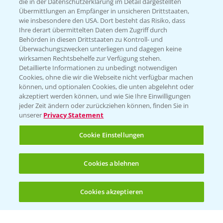
die in der Datenschutzerklärung im Detail dargestellten
Übermittlungen an Empfänger in unsicheren Drittstaaten,
Hilfe in Notfällen
wie insbesondere den USA. Dort besteht das Risiko, dass
Ihre derart übermittelten Daten dem Zugriff durch
T.
+49 (0)214/30-20220
Behörden in diesen Drittstaaten zu Kontroll- und
Überwachungszwecken unterliegen und dagegen keine
wirksamen Rechtsbehelfe zur Verfügung stehen.
Detaillierte Informationen zu unbedingt notwendigen
Cookies, ohne die wir die Webseite nicht verfügbar machen
können, und optionalen Cookies, die unten abgelehnt oder
akzeptiert werden können, und wie Sie Ihre Einwilligungen
jeder Zeit ändern oder zurückziehen können, finden Sie in
Folgen Sie uns
unserer
Privacy Statement
Cookie Einstellungen
Cookies ablehnen
Cookies akzeptieren
Öffnen
Bis zu 4 Produkte vergleichen:
(noch 4)
Allgemeine Nutzungsbedingungen
Datenschutzerklärung
Impressum
Gebrauchshinweise