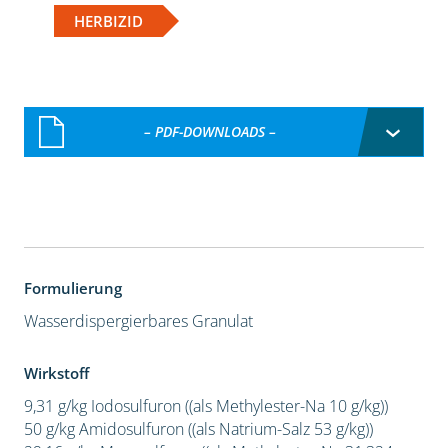
HERBIZID
– PDF-DOWNLOADS –
Formulierung
Wasserdispergierbares Granulat
Wirkstoff
9,31 g/kg Iodosulfuron ((als Methylester-Na 10 g/kg))
50 g/kg Amidosulfuron ((als Natrium-Salz 53 g/kg))