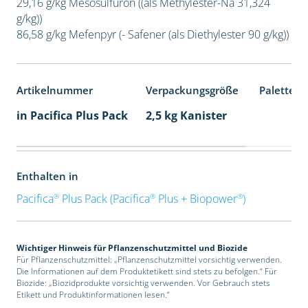
29,16 g/kg Mesosulfuron ((als Methylester-Na 31,324
g/kg))
86,58 g/kg Mefenpyr (- Safener (als Diethylester 90 g/kg))
Artikelnummer
Verpackungsgröße
Palettene
in Pacifica Plus Pack
2,5 kg Kanister
Enthalten in
®
®
®
Pacifica
Plus Pack (Pacifica
Plus + Biopower
)
Wichtiger Hinweis für Pflanzenschutzmittel und Biozide
Für Pflanzenschutzmittel: „Pflanzenschutzmittel vorsichtig verwenden.
Die Informationen auf dem Produktetikett sind stets zu befolgen.“ Für
Biozide: „Biozidprodukte vorsichtig verwenden. Vor Gebrauch stets
Etikett und Produktinformationen lesen.“