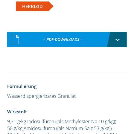
HERBIZID
– PDF-DOWNLOADS –
Formulierung
Wasserdispergierbares Granulat
Wirkstoff
9,31 g/kg Iodosulfuron ((als Methylester-Na 10 g/kg))
50 g/kg Amidosulfuron ((als Natrium-Salz 53 g/kg))