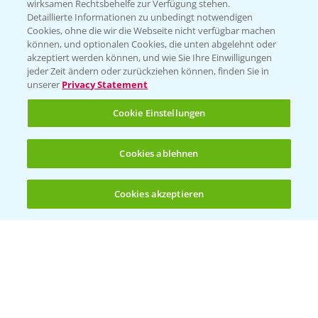
wirksamen Rechtsbehelfe zur Verfügung stehen.
Detaillierte Informationen zu unbedingt notwendigen
Cookies, ohne die wir die Webseite nicht verfügbar machen
können, und optionalen Cookies, die unten abgelehnt oder
akzeptiert werden können, und wie Sie Ihre Einwilligungen
jeder Zeit ändern oder zurückziehen können, finden Sie in
Folgen Sie uns
unserer
Privacy Statement
Cookie Einstellungen
Cookies ablehnen
Cookies akzeptieren
Öffnen
Bis zu 4 Produkte vergleichen:
(noch 4)
Allgemeine Nutzungsbedingungen
Datenschutzerklärung
Impressum
Gebrauchshinweise
© Bayer CropScience Deutschland GmbH