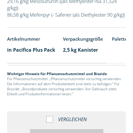
29,16 g/kg Mesosulfuron ((als Methylester-Na 31,324
g/kg))
86,58 g/kg Mefenpyr (- Safener (als Diethylester 90 g/kg))
Artikelnummer
Verpackungsgröße
Palettene
in Pacifica Plus Pack
2,5 kg Kanister
Wichtiger Hinweis für Pflanzenschutzmittel und Biozide
Für Pflanzenschutzmittel: „Pflanzenschutzmittel vorsichtig verwenden.
Die Informationen auf dem Produktetikett sind stets zu befolgen.“ Für
Biozide: „Biozidprodukte vorsichtig verwenden. Vor Gebrauch stets
Etikett und Produktinformationen lesen.“
VERGLEICHEN