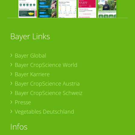
Bayer Links
Bayer Global
Bayer CropScience World
Bayer Karriere
Bayer CropScience Austria
Bayer CropScience Schweiz
Presse
Vegetables Deutschland
Infos