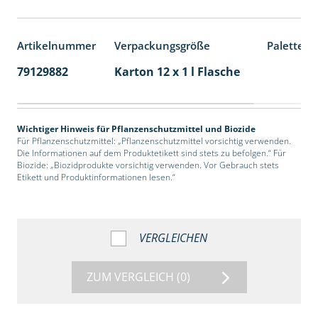
Artikelnummer
Verpackungsgröße
Palettene
79129882
Karton 12 x 1 l Flasche
60
Wichtiger Hinweis für Pflanzenschutzmittel und Biozide
Für Pflanzenschutzmittel: „Pflanzenschutzmittel vorsichtig verwenden.
Die Informationen auf dem Produktetikett sind stets zu befolgen.“ Für
Biozide: „Biozidprodukte vorsichtig verwenden. Vor Gebrauch stets
Etikett und Produktinformationen lesen.“
VERGLEICHEN
ZUM VERGLEICH
(0)