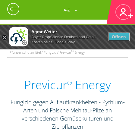
A-Z
Agrar Wetter
Öffnen
Bayer CropScience Deutschland GmbH
Kostenlos bei Google Play
®
Pflanzenschutzmittel / Fungizid / Previcur
Energy
Previcur
Energy
®
Fungizid gegen Auflaufkrankheiten - Pythium-
Arten und Falsche Mehltau-Pilze an
verschiedenen Gemüsekulturen und
Zierpflanzen