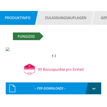
PRODUKTINFO
ZULASSUNGSAUFLAGEN
GE
FUNGIZID
1 l
90 Bonuspunkte pro Einheit
– PDF-DOWNLOADS –