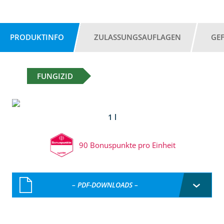
PRODUKTINFO
ZULASSUNGSAUFLAGEN
GE
FUNGIZID
1 l
90 Bonuspunkte pro Einheit
– PDF-DOWNLOADS –