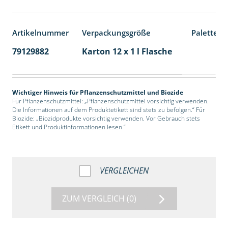
Artikelnummer
Verpackungsgröße
Palettene
79129882
Karton 12 x 1 l Flasche
60
Wichtiger Hinweis für Pflanzenschutzmittel und Biozide
Für Pflanzenschutzmittel: „Pflanzenschutzmittel vorsichtig verwenden.
Die Informationen auf dem Produktetikett sind stets zu befolgen.“ Für
Biozide: „Biozidprodukte vorsichtig verwenden. Vor Gebrauch stets
Etikett und Produktinformationen lesen.“
VERGLEICHEN
ZUM VERGLEICH
(0)