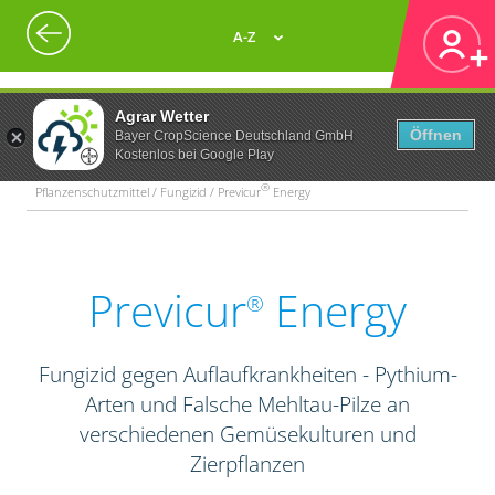
A-Z
Agrar Wetter
Öffnen
Bayer CropScience Deutschland GmbH
Kostenlos bei Google Play
®
Pflanzenschutzmittel / Fungizid / Previcur
Energy
Previcur
Energy
®
Fungizid gegen Auflaufkrankheiten - Pythium-
Arten und Falsche Mehltau-Pilze an
verschiedenen Gemüsekulturen und
Zierpflanzen