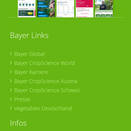
Bayer Links
Bayer Global
Bayer CropScience World
Bayer Karriere
Bayer CropScience Austria
Bayer CropScience Schweiz
Presse
Vegetables Deutschland
Infos