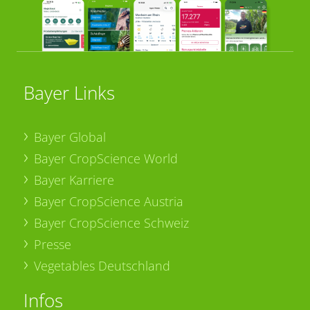
Bayer Links
Bayer Global
Bayer CropScience World
Bayer Karriere
Bayer CropScience Austria
Bayer CropScience Schweiz
Presse
Vegetables Deutschland
Infos