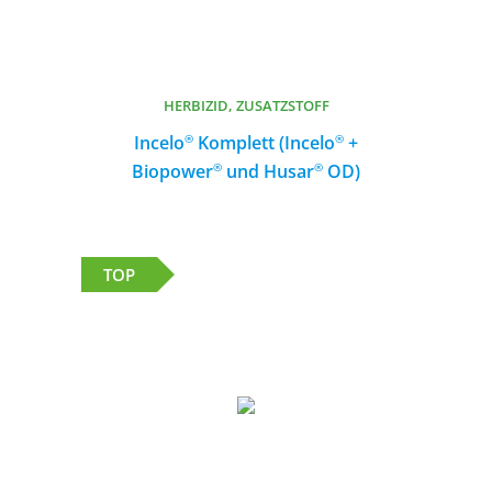
HERBIZID, ZUSATZSTOFF
HERBIZID, ZUSATZSTOFF
®
®
®
®
Incelo
Incelo
Komplett (Incelo
Komplett (Incelo
+
+
®
®
®
®
Biopower
Biopower
und Husar
und Husar
OD)
OD)
Herbizid-Zusatzstoff-Kombination zur
Bekämpfung von Ungräsern und
Unkräutern in Winterweizen und
TOP
Wintertriticale
MEHR