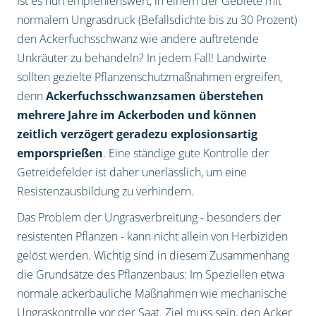
Ist es nun empfehlenswert, in einem der Gebiete mit
normalem Ungrasdruck (Befallsdichte bis zu 30 Prozent)
den Ackerfuchsschwanz wie andere auftretende
Unkräuter zu behandeln? In jedem Fall! Landwirte
sollten gezielte Pflanzenschutzmaßnahmen ergreifen,
denn
Ackerfuchsschwanzsamen überstehen
mehrere Jahre im Ackerboden und können
zeitlich verzögert geradezu explosionsartig
emporsprießen
. Eine ständige gute Kontrolle der
Getreidefelder ist daher unerlässlich, um eine
Resistenzausbildung zu verhindern.
Das Problem der Ungrasverbreitung - besonders der
resistenten Pflanzen - kann nicht allein von Herbiziden
gelöst werden. Wichtig sind in diesem Zusammenhang
die Grundsätze des Pflanzenbaus: Im Speziellen etwa
normale ackerbauliche Maßnahmen wie mechanische
Ungraskontrolle vor der Saat. Ziel muss sein, den Acker