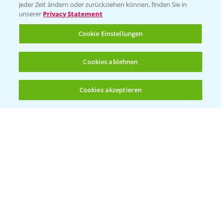
Vegetables Deutschland
jeder Zeit ändern oder zurückziehen können, finden Sie in
unserer
Privacy Statement
Infos
Cookie Einstellungen
LINKS
Cookies ablehnen
Apps
Wetter Aktuell
Cookies akzeptieren
Öffnen
Bis zu 4 Produkte vergleichen:
(noch 4)
BROSCHÜREN
Ackerbau
Saatgut
Sonderkulturen
Verantwortung & Sorgfalt
PAMIRA - Packmittelrücknahme