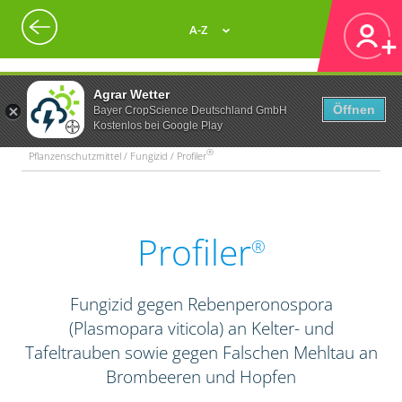
A-Z
Agrar Wetter
Öffnen
Bayer CropScience Deutschland GmbH
Kostenlos bei Google Play
®
Pflanzenschutzmittel / Fungizid / Profiler
Profiler
®
Fungizid gegen Rebenperonospora
(Plasmopara viticola) an Kelter- und
Tafeltrauben sowie gegen Falschen Mehltau an
Brombeeren und Hopfen