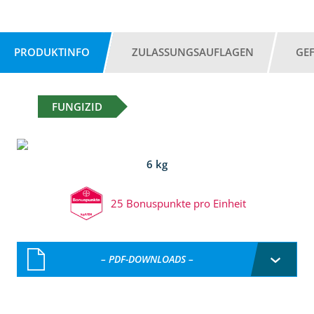
PRODUKTINFO
ZULASSUNGSAUFLAGEN
GE
FUNGIZID
6 kg
25 Bonuspunkte pro Einheit
– PDF-DOWNLOADS –