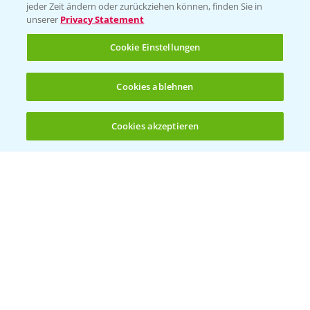
Vegetables Deutschland
jeder Zeit ändern oder zurückziehen können, finden Sie in
unserer
Privacy Statement
Infos
Cookie Einstellungen
LINKS
Cookies ablehnen
Apps
Wetter Aktuell
Cookies akzeptieren
Öffnen
Bis zu 4 Produkte vergleichen:
(noch 4)
BROSCHÜREN
Ackerbau
Saatgut
Sonderkulturen
Verantwortung & Sorgfalt
PAMIRA - Packmittelrücknahme