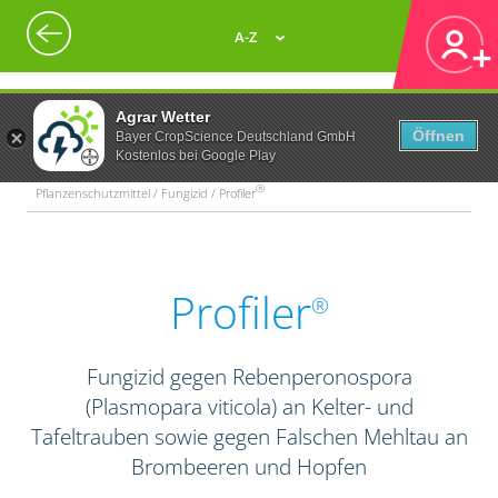
A-Z
Agrar Wetter
Öffnen
Bayer CropScience Deutschland GmbH
Kostenlos bei Google Play
®
Pflanzenschutzmittel / Fungizid / Profiler
Profiler
®
Fungizid gegen Rebenperonospora
(Plasmopara viticola) an Kelter- und
Tafeltrauben sowie gegen Falschen Mehltau an
Brombeeren und Hopfen