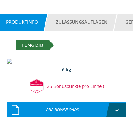
PRODUKTINFO
ZULASSUNGSAUFLAGEN
GE
FUNGIZID
6 kg
25 Bonuspunkte pro Einheit
– PDF-DOWNLOADS –