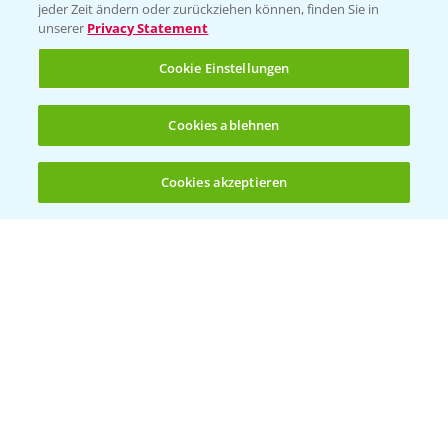
Vegetables Deutschland
jeder Zeit ändern oder zurückziehen können, finden Sie in
unserer
Privacy Statement
Infos
Cookie Einstellungen
LINKS
Cookies ablehnen
Apps
Wetter Aktuell
Cookies akzeptieren
Öffnen
Bis zu 4 Produkte vergleichen:
(noch 4)
BROSCHÜREN
Ackerbau
Saatgut
Sonderkulturen
Verantwortung & Sorgfalt
PAMIRA - Packmittelrücknahme