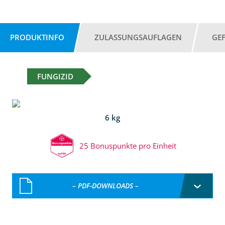
PRODUKTINFO
ZULASSUNGSAUFLAGEN
GE
FUNGIZID
6 kg
25 Bonuspunkte pro Einheit
– PDF-DOWNLOADS –