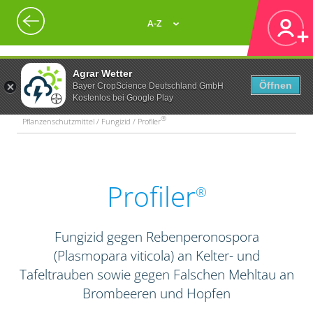
A-Z
Agrar Wetter
Öffnen
Bayer CropScience Deutschland GmbH
Kostenlos bei Google Play
®
Pflanzenschutzmittel / Fungizid / Profiler
Profiler
®
Fungizid gegen Rebenperonospora
(Plasmopara viticola) an Kelter- und
Tafeltrauben sowie gegen Falschen Mehltau an
Brombeeren und Hopfen