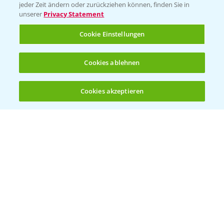
Vegetables Deutschland
jeder Zeit ändern oder zurückziehen können, finden Sie in
unserer
Privacy Statement
Infos
Cookie Einstellungen
LINKS
Cookies ablehnen
Apps
Wetter Aktuell
Cookies akzeptieren
Öffnen
Bis zu 4 Produkte vergleichen:
(noch 4)
BROSCHÜREN
Ackerbau
Saatgut
Sonderkulturen
Verantwortung & Sorgfalt
PAMIRA - Packmittelrücknahme