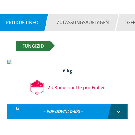
PRODUKTINFO
ZULASSUNGSAUFLAGEN
GE
FUNGIZID
6 kg
25 Bonuspunkte pro Einheit
– PDF-DOWNLOADS –