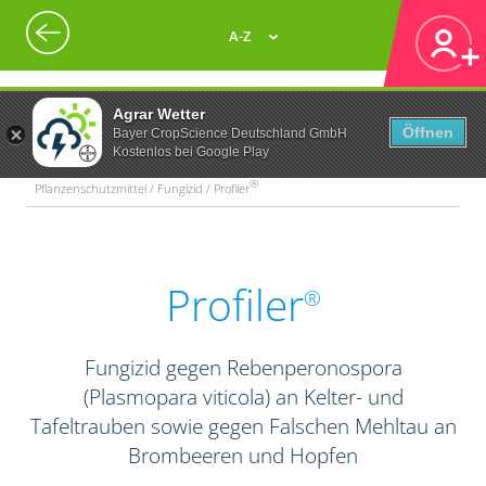
A-Z
Agrar Wetter
Öffnen
Bayer CropScience Deutschland GmbH
Kostenlos bei Google Play
®
Pflanzenschutzmittel / Fungizid / Profiler
Profiler
®
Fungizid gegen Rebenperonospora
(Plasmopara viticola) an Kelter- und
Tafeltrauben sowie gegen Falschen Mehltau an
Brombeeren und Hopfen