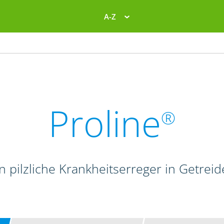
A-Z
Proline
®
en pilzliche Krankheitserreger in Getrei