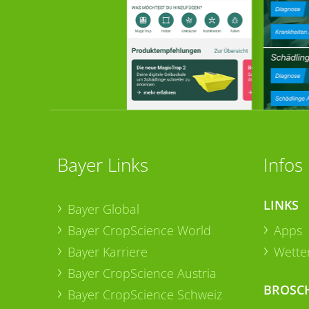
Bayer Links
Infos
LINKS
Bayer Global
Bayer CropScience World
Apps
Bayer Karriere
Wetter
Bayer CropScience Austria
BROSC
Bayer CropScience Schweiz