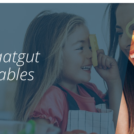
atgut
ables