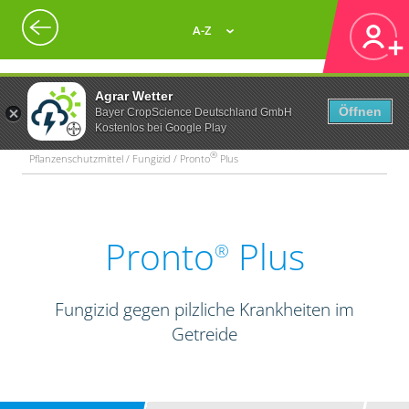
A-Z
Agrar Wetter
Öffnen
Bayer CropScience Deutschland GmbH
Kostenlos bei Google Play
®
Pflanzenschutzmittel / Fungizid / Pronto
Plus
Pronto
Plus
®
Fungizid gegen pilzliche Krankheiten im
Getreide