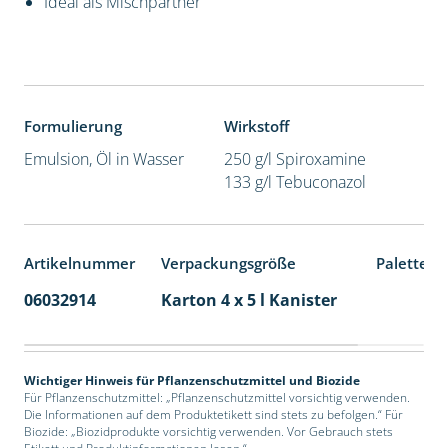
Ideal als Mischpartner
Formulierung
Wirkstoff
Emulsion, Öl in Wasser
250 g/l Spiroxamine
133 g/l Tebuconazol
Artikelnummer
Verpackungsgröße
Palettene
06032914
Karton 4 x 5 l Kanister
40
Wichtiger Hinweis für Pflanzenschutzmittel und Biozide
Für Pflanzenschutzmittel: „Pflanzenschutzmittel vorsichtig verwenden.
Die Informationen auf dem Produktetikett sind stets zu befolgen.“ Für
Biozide: „Biozidprodukte vorsichtig verwenden. Vor Gebrauch stets