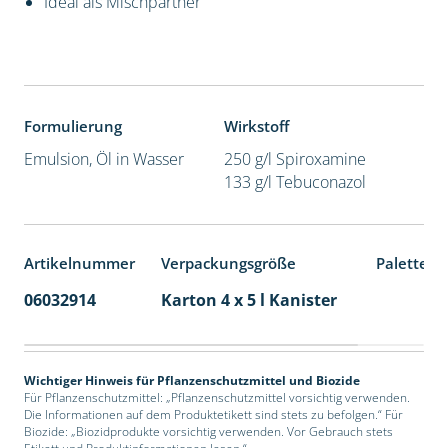
Ideal als Mischpartner
Formulierung
Wirkstoff
Emulsion, Öl in Wasser
250 g/l Spiroxamine
133 g/l Tebuconazol
Artikelnummer
Verpackungsgröße
Palettene
06032914
Karton 4 x 5 l Kanister
40
Wichtiger Hinweis für Pflanzenschutzmittel und Biozide
Für Pflanzenschutzmittel: „Pflanzenschutzmittel vorsichtig verwenden.
Die Informationen auf dem Produktetikett sind stets zu befolgen.“ Für
Biozide: „Biozidprodukte vorsichtig verwenden. Vor Gebrauch stets