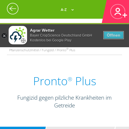
A-Z
Agrar Wetter
Öffnen
Bayer CropScience Deutschland GmbH
Kostenlos bei Google Play
®
Pflanzenschutzmittel / Fungizid / Pronto
Plus
Pronto
Plus
®
Fungizid gegen pilzliche Krankheiten im
Getreide