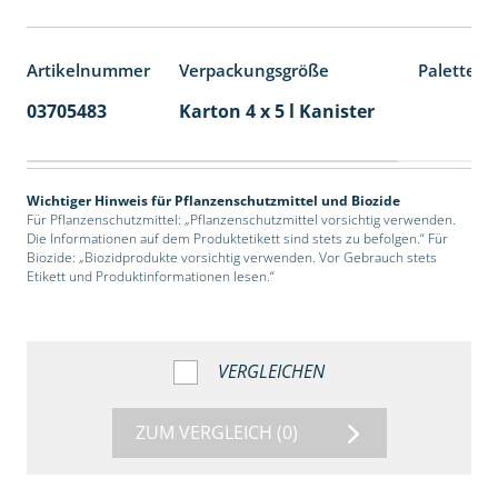
Artikelnummer
Verpackungsgröße
Palettene
03705483
Karton 4 x 5 l Kanister
40
Wichtiger Hinweis für Pflanzenschutzmittel und Biozide
Für Pflanzenschutzmittel: „Pflanzenschutzmittel vorsichtig verwenden.
Die Informationen auf dem Produktetikett sind stets zu befolgen.“ Für
Biozide: „Biozidprodukte vorsichtig verwenden. Vor Gebrauch stets
Etikett und Produktinformationen lesen.“
VERGLEICHEN
ZUM VERGLEICH
(0)