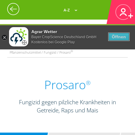
A-Z
Agrar Wetter
Öffnen
Bayer CropScience Deutschland GmbH
Kostenlos bei Google Play
®
Pflanzenschutzmittel / Fungizid / Prosaro
Prosaro
®
Fungizid gegen pilzliche Krankheiten in
Getreide, Raps und Mais