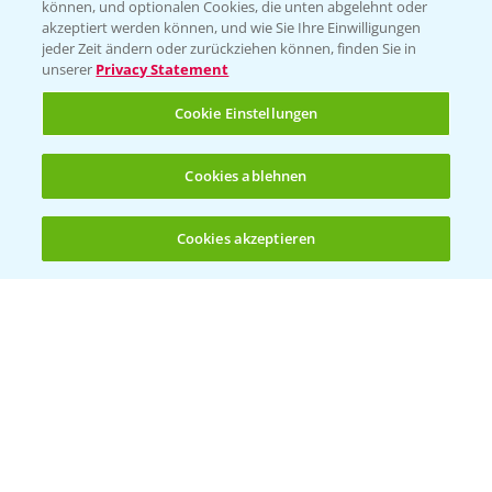
können, und optionalen Cookies, die unten abgelehnt oder
akzeptiert werden können, und wie Sie Ihre Einwilligungen
jeder Zeit ändern oder zurückziehen können, finden Sie in
unserer
Privacy Statement
Cookie Einstellungen
Cookies ablehnen
Standortreport Einbeck - Fungizidstrategien
6:11
im Vergleich
Cookies akzeptieren
31.03.2025
Öffnen
Bis zu 4 Produkte vergleichen:
(noch 4)
Standortreport Raden - Fungizid