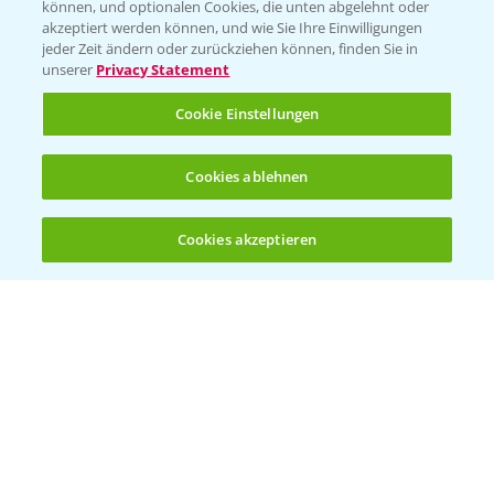
können, und optionalen Cookies, die unten abgelehnt oder
akzeptiert werden können, und wie Sie Ihre Einwilligungen
jeder Zeit ändern oder zurückziehen können, finden Sie in
unserer
Privacy Statement
Cookie Einstellungen
Cookies ablehnen
Standortreport Einbeck - Fungizidstrategien
6:11
im Vergleich
Cookies akzeptieren
31.03.2025
Öffnen
Bis zu 4 Produkte vergleichen:
(noch 4)
Standortreport Raden - Fungizid