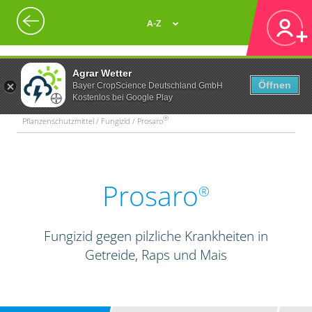
A-Z
Agrar Wetter
Öffnen
Bayer CropScience Deutschland GmbH
Kostenlos bei Google Play
®
Pflanzenschutzmittel / Fungizid / Prosaro
Prosaro
®
Fungizid gegen pilzliche Krankheiten in
Getreide, Raps und Mais