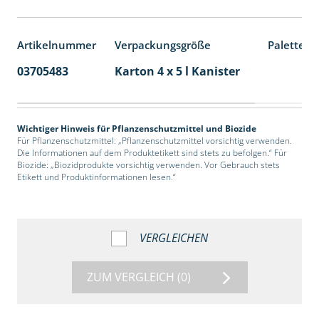
Artikelnummer
Verpackungsgröße
Palettene
03705483
Karton 4 x 5 l Kanister
40
Wichtiger Hinweis für Pflanzenschutzmittel und Biozide
Für Pflanzenschutzmittel: „Pflanzenschutzmittel vorsichtig verwenden.
Die Informationen auf dem Produktetikett sind stets zu befolgen.“ Für
Biozide: „Biozidprodukte vorsichtig verwenden. Vor Gebrauch stets
Etikett und Produktinformationen lesen.“
VERGLEICHEN
ZUM VERGLEICH
(0)