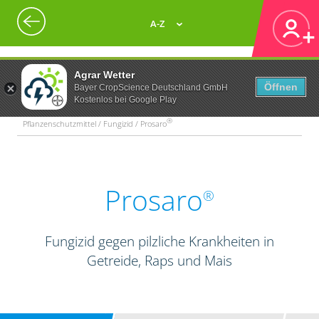
A-Z
Agrar Wetter
Öffnen
Bayer CropScience Deutschland GmbH
Kostenlos bei Google Play
®
Pflanzenschutzmittel / Fungizid / Prosaro
Prosaro
®
Fungizid gegen pilzliche Krankheiten in
Getreide, Raps und Mais