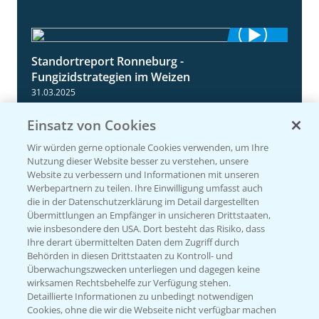
Standortreport Ronneburg -
6:46
Fungizidstrategien im Weizen
31.03.2025
Einsatz von Cookies
Wir würden gerne optionale Cookies verwenden, um Ihre
Nutzung dieser Website besser zu verstehen, unsere
Website zu verbessern und Informationen mit unseren
Werbepartnern zu teilen. Ihre Einwilligung umfasst auch
die in der Datenschutzerklärung im Detail dargestellten
Übermittlungen an Empfänger in unsicheren Drittstaaten,
wie insbesondere den USA. Dort besteht das Risiko, dass
Ihre derart übermittelten Daten dem Zugriff durch
Standortreport Einbeck - Delaro Forte im
3:38
Behörden in diesen Drittstaaten zu Kontroll- und
Weizen
Überwachungszwecken unterliegen und dagegen keine
wirksamen Rechtsbehelfe zur Verfügung stehen.
31.03.2025
Detaillierte Informationen zu unbedingt notwendigen
Cookies, ohne die wir die Webseite nicht verfügbar machen