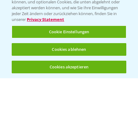
können, und optionalen Cookies, die unten abgelehnt oder
akzeptiert werden können, und wie Sie Ihre Einwilligungen
jeder Zeit ändern oder zurückziehen können, finden Sie in
unserer
Privacy Statement
Cookie Einstellungen
Cookies ablehnen
Standortreport Einbeck - Fungizidstrategien
6:11
im Vergleich
Cookies akzeptieren
31.03.2025
Öffnen
Bis zu 4 Produkte vergleichen:
(noch 4)
Standortreport Raden - Fungizid