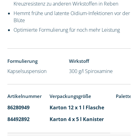
Kreuzresistenz zu anderen Wirkstoffen in Reben
Hemmt frühe und latente Oidium-Infektionen vor der
Blüte
Optimierte Formulierung für noch mehr Leistung
Formulierung
Wirkstoff
Kapselsuspension
300 g/l Spiroxamine
Artikelnummer
Verpackungsgröße
Palettene
86280949
Karton 12 x 1 l Flasche
60
84492892
Karton 4 x 5 l Kanister
40