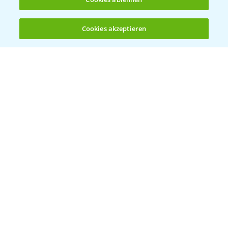
Cookies akzeptieren
Öffnen
Bis zu 4 Produkte vergleichen:
(noch 4)
Bayer Links
Bayer Global
Bayer CropScience World
Bayer Karriere
Bayer CropScience Austria
Bayer CropScience Schweiz
Presse
Vegetables Deutschland