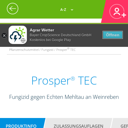
A-Z
Agrar Wetter
Öffnen
Bayer CropScience Deutschland GmbH
Kostenlos bei Google Play
®
Pflanzenschutzmittel / Fungizid / Prosper
TEC
Prosper
TEC
®
Fungizid gegen Echten Mehltau an Weinreben
PRODUKTINFO
ZULASSUNGSAUFLAGEN
GE