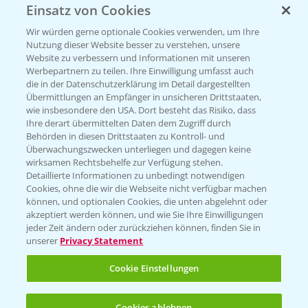
Einsatz von Cookies
Vegetables by Bayer
Wir würden gerne optionale Cookies verwenden, um Ihre
Gemüsesaatgut von
Nutzung dieser Website besser zu verstehen, unsere
Website zu verbessern und Informationen mit unseren
Vegetables Bayer
Werbepartnern zu teilen. Ihre Einwilligung umfasst auch
die in der Datenschutzerklärung im Detail dargestellten
Übermittlungen an Empfänger in unsicheren Drittstaaten,
wie insbesondere den USA. Dort besteht das Risiko, dass
WEBSITE BESUCHEN
Ihre derart übermittelten Daten dem Zugriff durch
Behörden in diesen Drittstaaten zu Kontroll- und
Überwachungszwecken unterliegen und dagegen keine
wirksamen Rechtsbehelfe zur Verfügung stehen.
Detaillierte Informationen zu unbedingt notwendigen
Cookies, ohne die wir die Webseite nicht verfügbar machen
können, und optionalen Cookies, die unten abgelehnt oder
akzeptiert werden können, und wie Sie Ihre Einwilligungen
jeder Zeit ändern oder zurückziehen können, finden Sie in
unserer
Privacy Statement
Entdecken Sie unsere Agrar-Apps
Cookie Einstellungen
App Übersicht
Cookies ablehnen