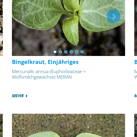
Bingelkraut, Einjähriges
B
Mercurialis annua (Euphorbiaceae =
M
Wolfsmilchgewächse) MERAN
W
MEHR