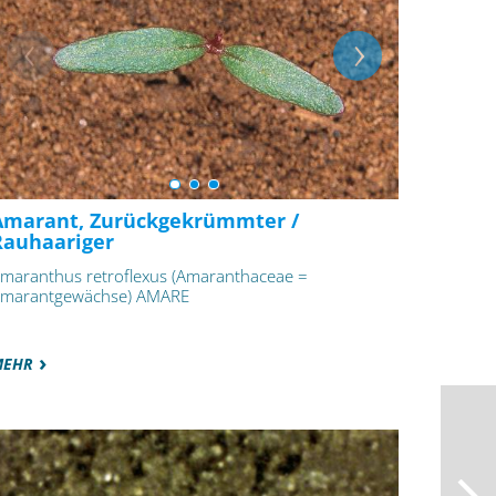
Amarant, Zurückgekrümmter /
Rauhaariger
maranthus retroflexus (Amaranthaceae =
marantgewächse) AMARE
MEHR