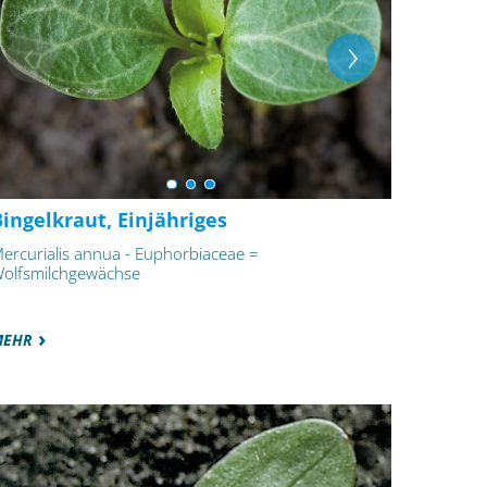
ingelkraut, Einjähriges
ercurialis annua - Euphorbiaceae =
olfsmilchgewächse
MEHR