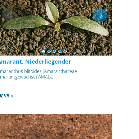
Amarant, Niederliegender
maranthus blitoides (Amaranthaceae =
marantgewächse) AMABL
MEHR