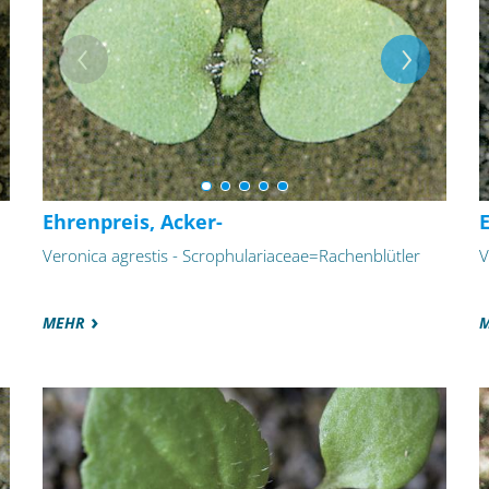
Ehrenpreis, Acker-
E
Veronica agrestis - Scrophulariaceae=Rachenblütler
V
MEHR