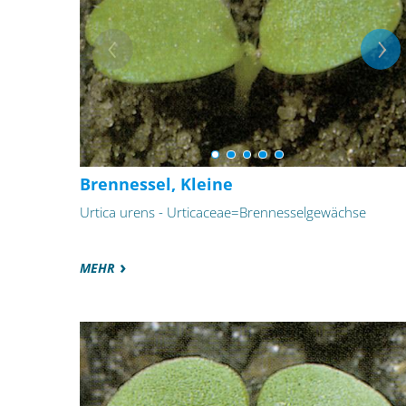
Brennessel, Kleine
Urtica urens - Urticaceae=Brennesselgewächse
MEHR