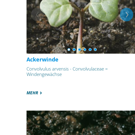
Ackerwinde
Convolvulus arvensis - Convolvulaceae =
Windengewächse
MEHR