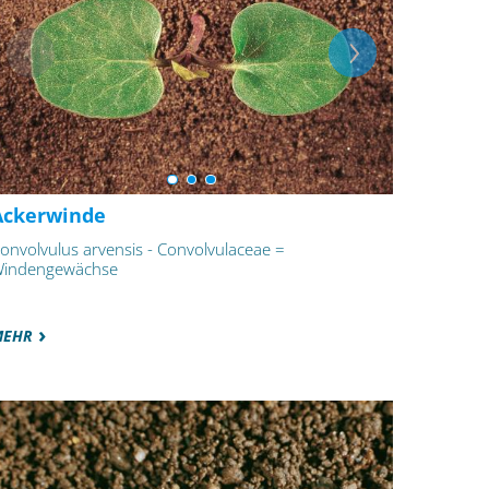
Ackerwinde
onvolvulus arvensis - Convolvulaceae =
indengewächse
MEHR