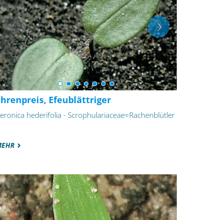
hrenpreis, Efeublättriger
eronica hederifolia - Scrophulariaceae=Rachenblütler
MEHR