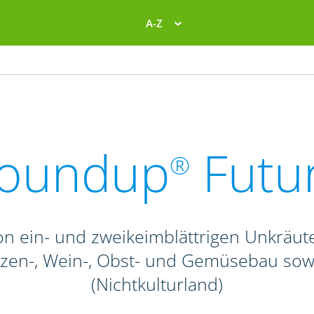
A-Z
oundup
Futu
®
n ein- und zweikeimblättrigen Unkräute
anzen-, Wein-, Obst- und Gemüsebau so
(Nichtkulturland)