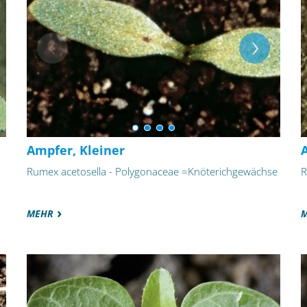
Ampfer, Kleiner
Rumex acetosella - Polygonaceae =Knöterichgewächse
R
MEHR