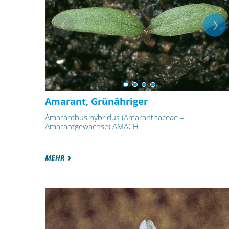
Amarant, Grünähriger
Amaranthus hybridus (Amaranthaceae =
Amarantgewächse) AMACH
MEHR