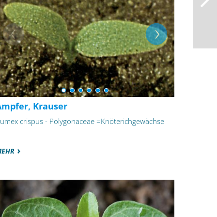
Ampfer, Krauser
umex crispus - Polygonaceae =Knöterichgewächse
MEHR