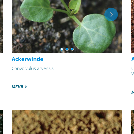
Ackerwinde
Convolvulus arvensis
C
W
MEHR