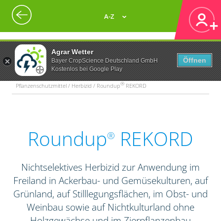
A-Z
Agrar Wetter
Öffnen
Bayer CropScience Deutschland GmbH
Kostenlos bei Google Play
®
Pflanzenschutzmittel / Herbizid / Roundup
REKORD
Roundup
REKORD
®
Nichtselektives Herbizid zur Anwendung im
Freiland in Ackerbau- und Gemüsekulturen, auf
Grünland, auf Stilllegungsflächen, im Obst- und
Weinbau sowie auf Nichtkulturland ohne
Holzgewächse und im Zierpflanzenbau