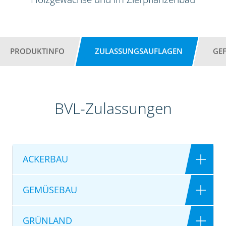
PRODUKTINFO
ZULASSUNGSAUFLAGEN
GE
BVL-Zulassungen
ACKERBAU
GEMÜSEBAU
GRÜNLAND