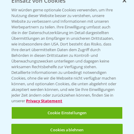
Einsatz von Cookies
Beratung auf WhatsApp
T.
+49 (0)174 346 564 1
Wir würden gerne optionale Cookies verwenden, um Ihre
Nutzung dieser Website besser zu verstehen, unsere
Website zu verbessern und Informationen mit unseren
KONTAKT
Werbepartnern zu teilen. Ihre Einwilligung umfasst auch
die in der Datenschutzerklärung im Detail dargestellten
Übermittlungen an Empfänger in unsicheren Drittstaaten,
Hilfe in Notfällen
wie insbesondere den USA. Dort besteht das Risiko, dass
Ihre derart übermittelten Daten dem Zugriff durch
T.
+49 (0)214/30-20220
Behörden in diesen Drittstaaten zu Kontroll- und
Überwachungszwecken unterliegen und dagegen keine
wirksamen Rechtsbehelfe zur Verfügung stehen.
Detaillierte Informationen zu unbedingt notwendigen
Cookies, ohne die wir die Webseite nicht verfügbar machen
können, und optionalen Cookies, die unten abgelehnt oder
akzeptiert werden können, und wie Sie Ihre Einwilligungen
jeder Zeit ändern oder zurückziehen können, finden Sie in
Folgen Sie uns
unserer
Privacy Statement
Cookie Einstellungen
Cookies ablehnen