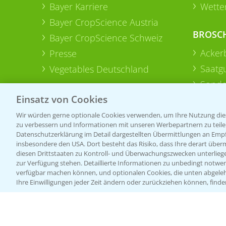
Bayer Karriere
Wetter
Bayer CropScience Austria
BROSC
Bayer CropScience Schweiz
Acker
Presse
Saatg
Vegetables Deutschland
Sonde
Einsatz von Cookies
Wir würden gerne optionale Cookies verwenden, um Ihre Nutzung dies
zu verbessern und Informationen mit unseren Werbepartnern zu teilen.
Datenschutzerklärung im Detail dargestellten Übermittlungen an Empfä
insbesondere den USA. Dort besteht das Risiko, dass Ihre derart über
diesen Drittstaaten zu Kontroll- und Überwachungszwecken unterlie
zur Verfügung stehen. Detaillierte Informationen zu unbedingt notwen
verfügbar machen können, und optionalen Cookies, die unten abgeleh
Ihre Einwilligungen jeder Zeit ändern oder zurückziehen können, finde