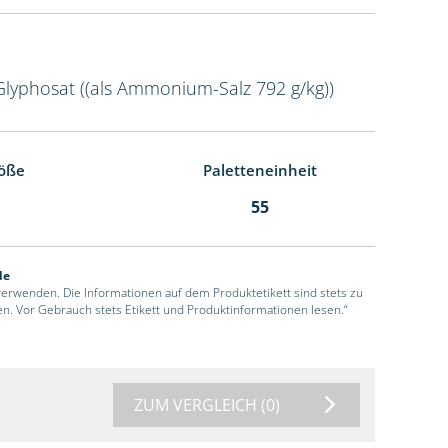
Glyphosat ((als Ammonium-Salz 792 g/kg))
öße
Paletteneinheit
55
de
 verwenden. Die Informationen auf dem Produktetikett sind stets zu
en. Vor Gebrauch stets Etikett und Produktinformationen lesen.“
ZUM VERGLEICH
(0)