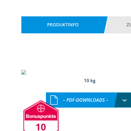
PRODUKTINFO
Z
10 kg
– PDF-DOWNLOADS –
10