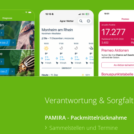
Verantwortung & Sorgfalt
PAMIRA - Packmittelrücknahme
Sammelstellen und Termine