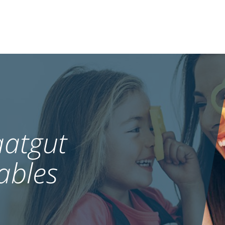
atgut
ables