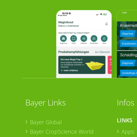
Bayer Links
Infos
LINKS
Bayer Global
Bayer CropScience World
Apps