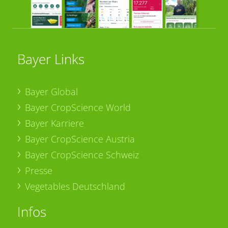
Bayer Links
Bayer Global
Bayer CropScience World
Bayer Karriere
Bayer CropScience Austria
Bayer CropScience Schweiz
Presse
Vegetables Deutschland
Infos