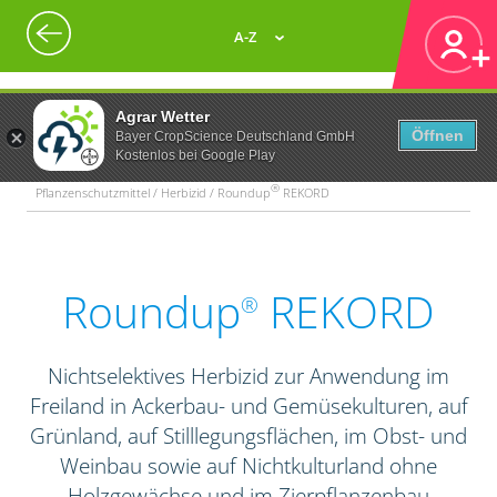
A-Z
Agrar Wetter
Öffnen
Bayer CropScience Deutschland GmbH
Kostenlos bei Google Play
®
Pflanzenschutzmittel / Herbizid / Roundup
REKORD
Roundup
REKORD
®
Nichtselektives Herbizid zur Anwendung im
Freiland in Ackerbau- und Gemüsekulturen, auf
Grünland, auf Stilllegungsflächen, im Obst- und
Weinbau sowie auf Nichtkulturland ohne
Holzgewächse und im Zierpflanzenbau