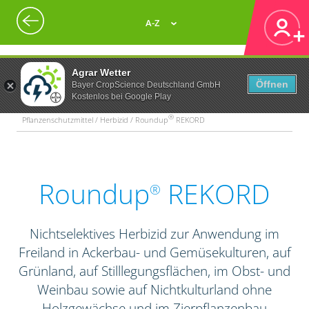
A-Z
Agrar Wetter
Öffnen
Bayer CropScience Deutschland GmbH
Kostenlos bei Google Play
®
Pflanzenschutzmittel / Herbizid / Roundup
REKORD
Roundup
REKORD
®
Nichtselektives Herbizid zur Anwendung im
Freiland in Ackerbau- und Gemüsekulturen, auf
Grünland, auf Stilllegungsflächen, im Obst- und
Weinbau sowie auf Nichtkulturland ohne
Holzgewächse und im Zierpflanzenbau