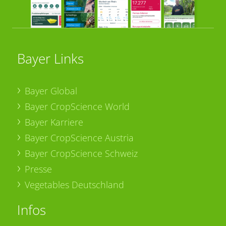
Bayer Links
Bayer Global
Bayer CropScience World
Bayer Karriere
Bayer CropScience Austria
Bayer CropScience Schweiz
Presse
Vegetables Deutschland
Infos