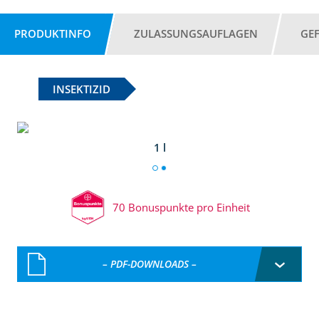
PRODUKTINFO
ZULASSUNGSAUFLAGEN
GE
INSEKTIZID
1 l
70 Bonuspunkte pro Einheit
– PDF-DOWNLOADS –