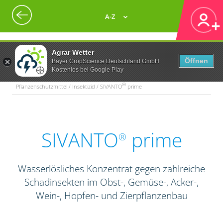
A-Z
Agrar Wetter
Öffnen
Bayer CropScience Deutschland GmbH
Kostenlos bei Google Play
®
Pflanzenschutzmittel / Insektizid / SIVANTO
prime
SIVANTO
prime
®
Wasserlösliches Konzentrat gegen zahlreiche
Schadinsekten im Obst-, Gemüse-, Acker-,
Wein-, Hopfen- und Zierpflanzenbau