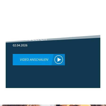
5:59
Botrytis-
Resistenzmanagement
in Erdbeeren
02.04.2026
VIDEO ANSCHAUEN