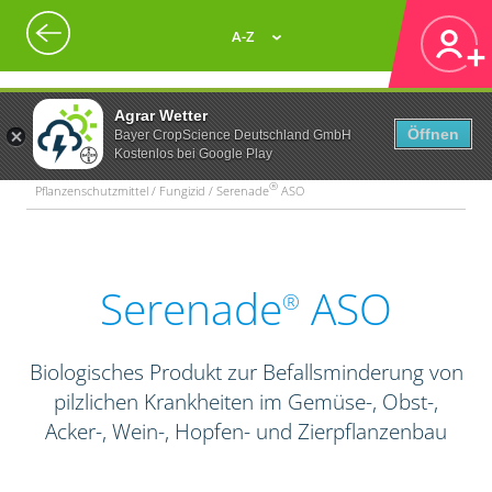
A-Z
Agrar Wetter
Öffnen
Bayer CropScience Deutschland GmbH
Kostenlos bei Google Play
®
Pflanzenschutzmittel / Fungizid / Serenade
ASO
Serenade
ASO
®
Biologisches Produkt zur Befallsminderung von
pilzlichen Krankheiten im Gemüse-, Obst-,
Acker-, Wein-, Hopfen- und Zierpflanzenbau