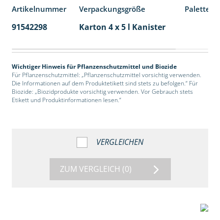
Artikelnummer
Verpackungsgröße
Palettene
91542298
Karton 4 x 5 l Kanister
40
Wichtiger Hinweis für Pflanzenschutzmittel und Biozide
Für Pflanzenschutzmittel: „Pflanzenschutzmittel vorsichtig verwenden.
Die Informationen auf dem Produktetikett sind stets zu befolgen.“ Für
Biozide: „Biozidprodukte vorsichtig verwenden. Vor Gebrauch stets
Etikett und Produktinformationen lesen.“
VERGLEICHEN
ZUM VERGLEICH
(0)