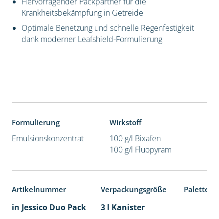
Hervorragender Packpartner für die
Krankheitsbekämpfung in Getreide
Optimale Benetzung und schnelle Regenfestigkeit
dank moderner Leafshield-Formulierung
Formulierung
Wirkstoff
Emulsionskonzentrat
100 g/l Bixafen
100 g/l Fluopyram
Artikelnummer
Verpackungsgröße
Palettene
in Jessico Duo Pack
3 l Kanister