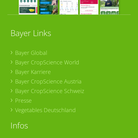
Bayer Links
Bayer Global
Bayer CropScience World
Bayer Karriere
Bayer CropScience Austria
Bayer CropScience Schweiz
Presse
Vegetables Deutschland
Infos