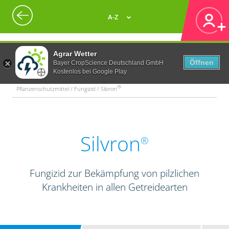
A-Z
Agrar Wetter
Öffnen
Bayer CropScience Deutschland GmbH
Kostenlos bei Google Play
®
Pflanzenschutzmittel / Fungizid / Silvron
Silvron
®
Fungizid zur Bekämpfung von pilzlichen
Krankheiten in allen Getreidearten