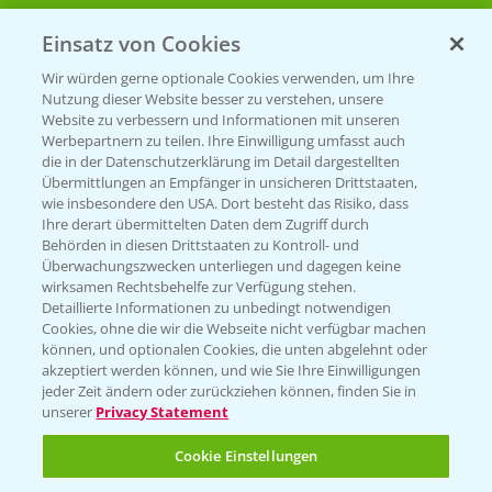
Einsatz von Cookies
Beratung auf WhatsApp
T.
+49 (0)174 346 564 1
Wir würden gerne optionale Cookies verwenden, um Ihre
Nutzung dieser Website besser zu verstehen, unsere
Website zu verbessern und Informationen mit unseren
KONTAKT
Werbepartnern zu teilen. Ihre Einwilligung umfasst auch
die in der Datenschutzerklärung im Detail dargestellten
Übermittlungen an Empfänger in unsicheren Drittstaaten,
Hilfe in Notfällen
wie insbesondere den USA. Dort besteht das Risiko, dass
Ihre derart übermittelten Daten dem Zugriff durch
T.
+49 (0)214/30-20220
Behörden in diesen Drittstaaten zu Kontroll- und
Überwachungszwecken unterliegen und dagegen keine
wirksamen Rechtsbehelfe zur Verfügung stehen.
Detaillierte Informationen zu unbedingt notwendigen
Cookies, ohne die wir die Webseite nicht verfügbar machen
können, und optionalen Cookies, die unten abgelehnt oder
akzeptiert werden können, und wie Sie Ihre Einwilligungen
jeder Zeit ändern oder zurückziehen können, finden Sie in
Folgen Sie uns
unserer
Privacy Statement
Cookie Einstellungen