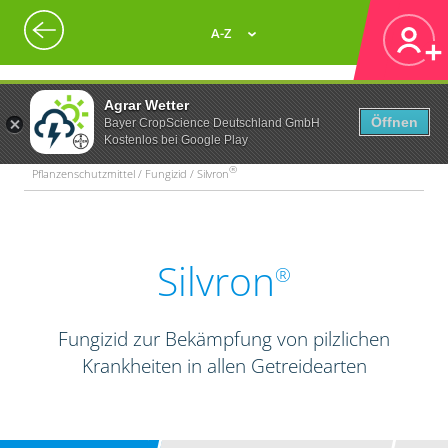
A-Z
Agrar Wetter
Öffnen
Bayer CropScience Deutschland GmbH
Kostenlos bei Google Play
®
Pflanzenschutzmittel / Fungizid / Silvron
Silvron
®
Fungizid zur Bekämpfung von pilzlichen
Krankheiten in allen Getreidearten