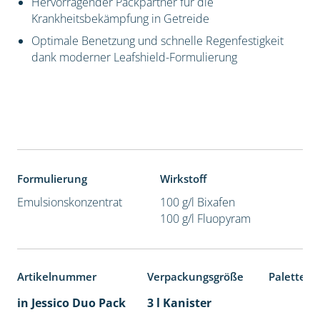
Hervorragender Packpartner für die
Krankheitsbekämpfung in Getreide
Optimale Benetzung und schnelle Regenfestigkeit
dank moderner Leafshield-Formulierung
Formulierung
Wirkstoff
Emulsionskonzentrat
100 g/l Bixafen
100 g/l Fluopyram
Artikelnummer
Verpackungsgröße
Palettene
in Jessico Duo Pack
3 l Kanister