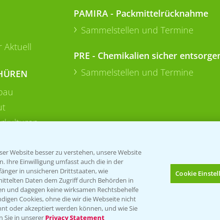
PAMIRA - Packmittelrücknahme
Sammelstellen und Termine
 Aktuell
PRE - Chemikalien sicher entsorge
Sammelstellen und Termine
HÜREN
bau
ut
rkulturen
er Website besser zu verstehen, unsere Website
 Ihre Einwilligung umfasst auch die in der
nger in unsicheren Drittstaaten, wie
Cookie Einste
mittelten Daten dem Zugriff durch Behörden in
gen und dagegen keine wirksamen Rechtsbehelfe
digen Cookies, ohne die wir die Webseite nicht
Folgen Sie uns
nt oder akzeptiert werden können, und wie Sie
Bis zu 4 Produkte vergleichen:
(noch 4)
n Sie in unserer
Privacy Statement