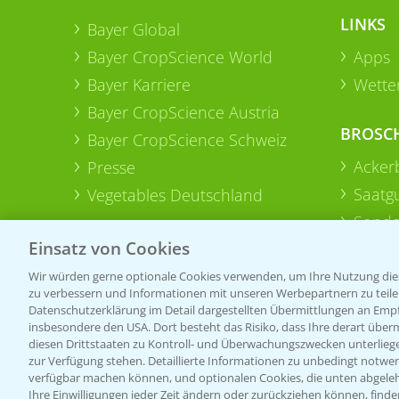
LINKS
Bayer Global
Bayer CropScience World
Apps
Bayer Karriere
Wetter
Bayer CropScience Austria
BROSC
Bayer CropScience Schweiz
Acker
Presse
Saatg
Vegetables Deutschland
Sonde
Einsatz von Cookies
Wir würden gerne optionale Cookies verwenden, um Ihre Nutzung dies
zu verbessern und Informationen mit unseren Werbepartnern zu teilen.
Datenschutzerklärung im Detail dargestellten Übermittlungen an Empfä
insbesondere den USA. Dort besteht das Risiko, dass Ihre derart über
diesen Drittstaaten zu Kontroll- und Überwachungszwecken unterlie
zur Verfügung stehen. Detaillierte Informationen zu unbedingt notwen
verfügbar machen können, und optionalen Cookies, die unten abgeleh
Ihre Einwilligungen jeder Zeit ändern oder zurückziehen können, finde