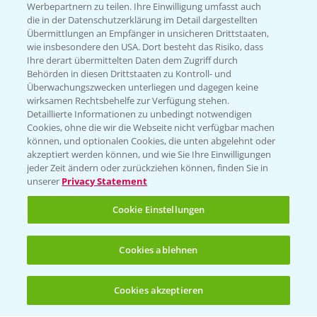
KONTAKT
Werbepartnern zu teilen. Ihre Einwilligung umfasst auch
die in der Datenschutzerklärung im Detail dargestellten
Übermittlungen an Empfänger in unsicheren Drittstaaten,
Hilfe in Notfällen
wie insbesondere den USA. Dort besteht das Risiko, dass
Ihre derart übermittelten Daten dem Zugriff durch
T.
+49 (0)214/30-20220
Behörden in diesen Drittstaaten zu Kontroll- und
Überwachungszwecken unterliegen und dagegen keine
wirksamen Rechtsbehelfe zur Verfügung stehen.
Detaillierte Informationen zu unbedingt notwendigen
Cookies, ohne die wir die Webseite nicht verfügbar machen
können, und optionalen Cookies, die unten abgelehnt oder
akzeptiert werden können, und wie Sie Ihre Einwilligungen
jeder Zeit ändern oder zurückziehen können, finden Sie in
Folgen Sie uns
unserer
Privacy Statement
Cookie Einstellungen
Cookies ablehnen
Cookies akzeptieren
Allgemeine Nutzungsbedingungen
Datenschutzerklärung