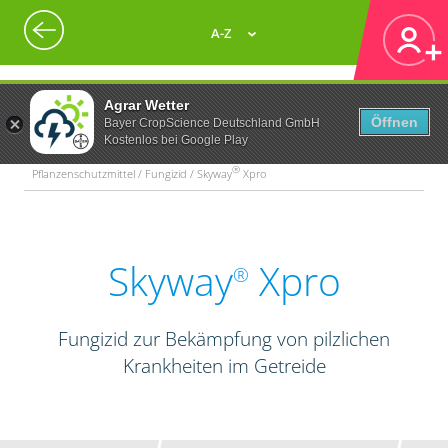
A-Z
Agrar Wetter
Öffnen
Bayer CropScience Deutschland GmbH
Kostenlos bei Google Play
®
Pflanzenschutzmittel / Fungizid / Skyway
Xpro
Skyway
Xpro
®
Fungizid zur Bekämpfung von pilzlichen
Krankheiten im Getreide